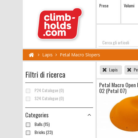
Prese
Volumi
Cerca
Lapis
Petal Macro Slopers
Lapis
Pe
Filtri di ricerca
Petal Macro Open 
02 (Petal 07)
P24 Catalogue (0)
S24 Catalogue (0)
Categories
Balls (15)
Bricks (23)