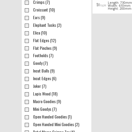
Crimps (7)
Length: 730mm
Width: 610mm
Croissant (10)
Height: 200mm
Ears (9)
Elephant Tusks (2)
Elica (10)
Flat Edges (12)
Flat Pinches (9)
Footholds (7)
Goody (7)
Incut Balls (9)
Incut Edges (6)
Joker (7)
Lapis Wood (18)
Macro Goodies (9)
Mini Goodys (7)
Open Handed Goodies (1)
Open Handed Mini Goodies (2)
Petal Macro Crimps Tex (4)