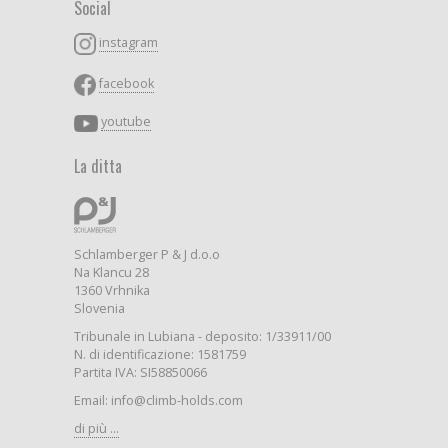
Social
instagram
facebook
youtube
La ditta
Schlamberger P & J d.o.o
Na Klancu 28
1360 Vrhnika
Slovenia
Tribunale in Lubiana - deposito: 1/33911/00
N. di identificazione: 1581759
Partita IVA: SI58850066
Email: info@climb-holds.com
di più ...