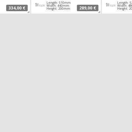
Length: 510mm
Length:
Width: 440mm
Width: 
334,00 €
289,00 €
Height: 200mm
Height: 