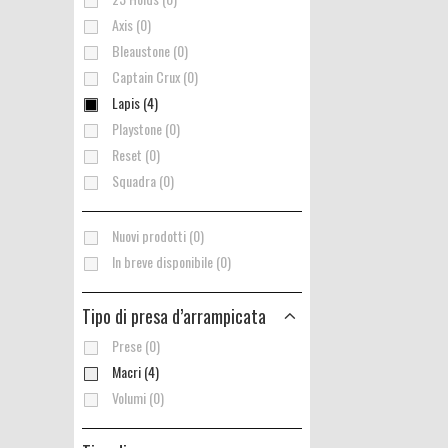
Axis (0)
Bleaustone (0)
Captain Crux (0)
Lapis (4)
Playstone (0)
Reset (0)
Squadra (0)
Nuovi prodotti (0)
In breve disponibile (0)
Tipo di presa d’arrampicata
Prese (0)
Macri (4)
Volumi (0)