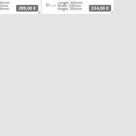
 520mm
Length: 630mm
480mm
Width: 530mm
289,00 €
334,00 €
200mm
Height: 200mm