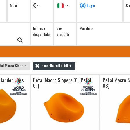
Valuta
Lingua
Macri
Login
Ca
In breve
Novi
Marchi
disponibile
prodotti
tal Macro Slopers
cancella tutti i filtri
Handed Jugs
Petal Macro Slopers 01 (Petal
Petal Macro S
01)
03)