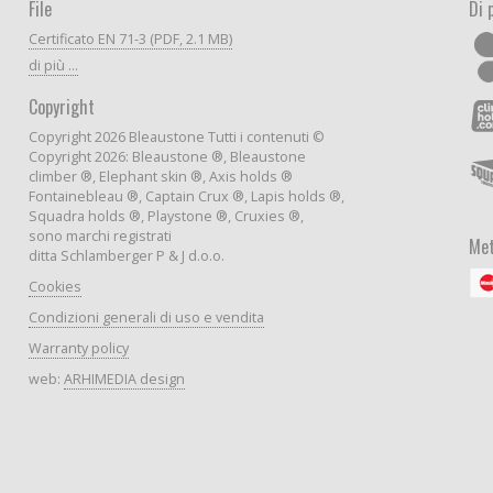
File
Di 
Certificato EN 71-3 (PDF, 2.1 MB)
di più ...
Copyright
Copyright 2026 Bleaustone Tutti i contenuti ©
Copyright 2026: Bleaustone ®, Bleaustone
climber ®, Elephant skin ®, Axis holds ®
Fontainebleau ®, Captain Crux ®, Lapis holds ®,
Squadra holds ®, Playstone ®, Cruxies ®,
sono marchi registrati
Met
ditta Schlamberger P & J d.o.o.
Cookies
Condizioni generali di uso e vendita
Warranty policy
web:
ARHIMEDIA design