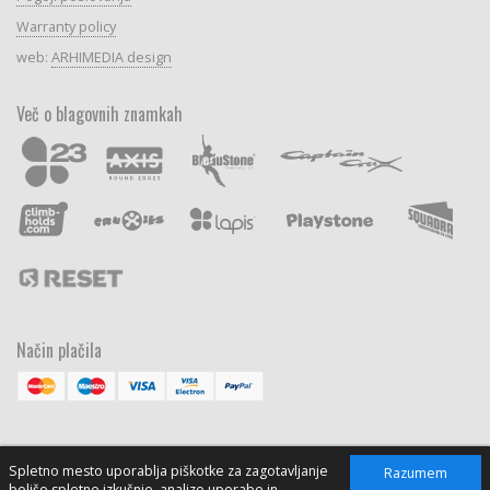
Warranty policy
web:
ARHIMEDIA design
Več o blagovnih znamkah
Način plačila
Spletno mesto uporablja piškotke za zagotavljanje
Razumem
boljše spletne izkušnje, analizo uporabe in