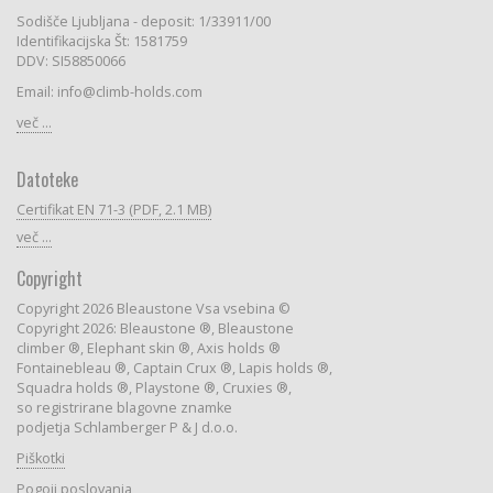
Sodišče Ljubljana - deposit: 1/33911/00
Identifikacijska Št: 1581759
DDV: SI58850066
Email: info@climb-holds.com
več ...
Datoteke
Certifikat EN 71-3 (PDF, 2.1 MB)
več ...
Copyright
Copyright 2026 Bleaustone Vsa vsebina ©
Copyright 2026: Bleaustone ®, Bleaustone
climber ®, Elephant skin ®, Axis holds ®
Fontainebleau ®, Captain Crux ®, Lapis holds ®,
Squadra holds ®, Playstone ®, Cruxies ®,
so registrirane blagovne znamke
podjetja Schlamberger P & J d.o.o.
Piškotki
Pogoji poslovanja