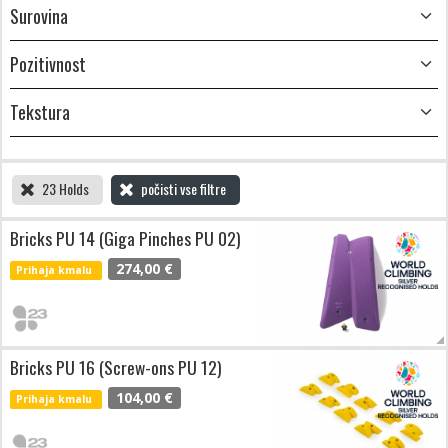
Surovina
Pozitivnost
Tekstura
23 Holds
počisti vse filtre
Bricks PU 14 (Giga Pinches PU 02)
274,00 €
Prihaja kmalu
Bricks PU 16 (Screw-ons PU 12)
104,00 €
Prihaja kmalu