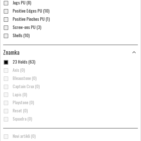
Jugs PU (8)
Positive Edges PU (10)
Positive Pinches PU (1)
Screw-ons PU (3)
Shells (10)
Znamka
23 Holds (63)
Axis (0)
Bleaustone (0)
Captain Crux (0)
Lapis (0)
Playstone (0)
Reset (0)
Squadra (0)
Novi artikli (0)