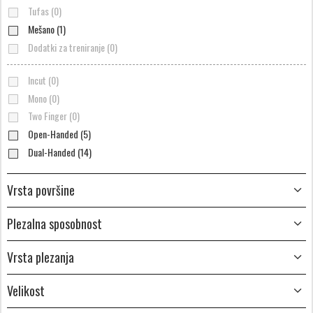
Tufas (0)
Mešano (1)
Dodatki za treniranje (0)
Incut (0)
Mono (0)
Two Finger (0)
Open-Handed (5)
Dual-Handed (14)
Vrsta površine
Plezalna sposobnost
Vrsta plezanja
Velikost