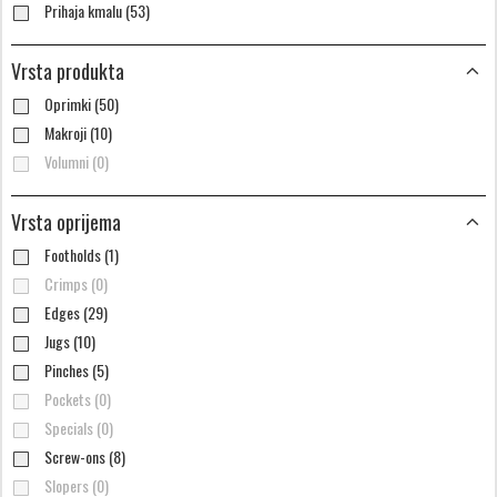
Prihaja kmalu (53)
Vrsta produkta
Oprimki (50)
Makroji (10)
Volumni (0)
Vrsta oprijema
Footholds (1)
Crimps (0)
Edges (29)
Jugs (10)
Pinches (5)
Pockets (0)
Specials (0)
Screw-ons (8)
Slopers (0)