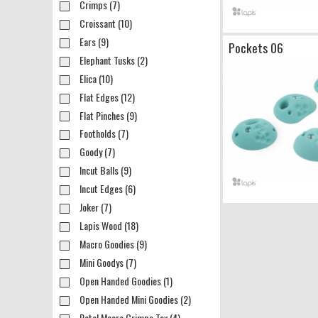
Crimps (7)
Croissant (10)
Ears (9)
Pockets 06
Elephant Tusks (2)
Elica (10)
Flat Edges (12)
Flat Pinches (9)
Footholds (7)
Goody (7)
Incut Balls (9)
Incut Edges (6)
Joker (7)
Lapis Wood (18)
Macro Goodies (9)
Mini Goodys (7)
Open Handed Goodies (1)
Open Handed Mini Goodies (2)
Petal Macro Crimps Tex (4)