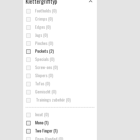
Klettergrifftyp
Footholds (0)
Crimps (0)
Edges (0)
Jugs (0)
Pinches (0)
Pockets (2)
Specials (0)
Screw-ons (0)
Slopers (0)
Tufas (0)
Gemischt (0)
Trainings zubehör (0)
Incut (0)
Mono (1)
Two Finger (1)
Open-Handed (0)