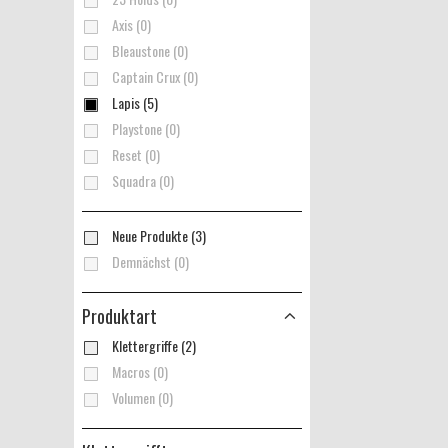
Axis (0)
Bleaustone (0)
Captain Crux (0)
Lapis (5)
Playstone (0)
Reset (0)
Squadra (0)
Neue Produkte (3)
Demnächst (0)
Produktart
Klettergriffe (2)
Macros (0)
Volumen (0)