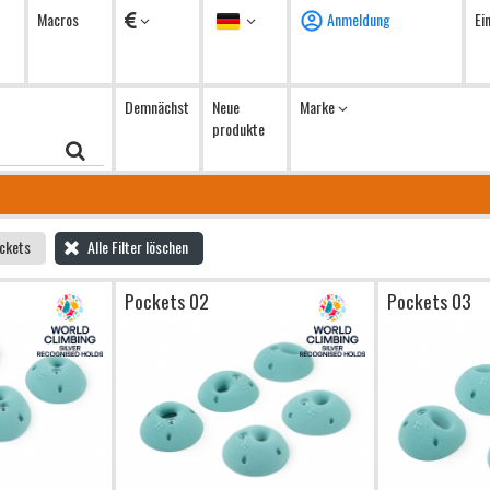
Währung
Sprache
Macros
Anmeldung
Ei
Demnächst
Neue
Marke
produkte
ckets
Alle Filter löschen
Pockets 02
Pockets 03