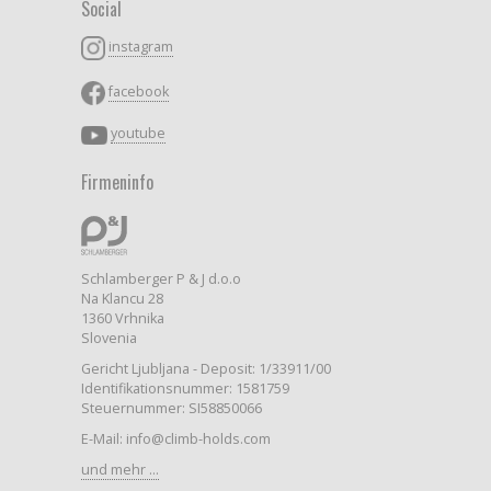
Social
instagram
facebook
youtube
Firmeninfo
Schlamberger P & J d.o.o
Na Klancu 28
1360 Vrhnika
Slovenia
Gericht Ljubljana - Deposit: 1/33911/00
Identifikationsnummer: 1581759
Steuernummer: SI58850066
E-Mail: info@climb-holds.com
und mehr ...