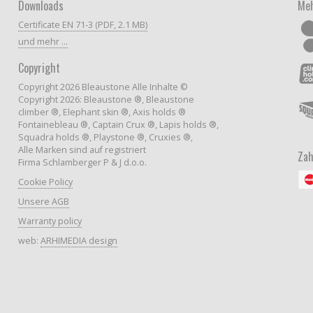
Downloads
Meh
Certificate EN 71-3 (PDF, 2.1 MB)
und mehr ...
Copyright
Copyright 2026 Bleaustone Alle Inhalte ©
Copyright 2026: Bleaustone ®, Bleaustone
climber ®, Elephant skin ®, Axis holds ®
Fontainebleau ®, Captain Crux ®, Lapis holds ®,
Squadra holds ®, Playstone ®, Cruxies ®,
Alle Marken sind auf registriert
Zah
Firma Schlamberger P & J d.o.o.
Cookie Policy
Unsere AGB
Warranty policy
web:
ARHIMEDIA design