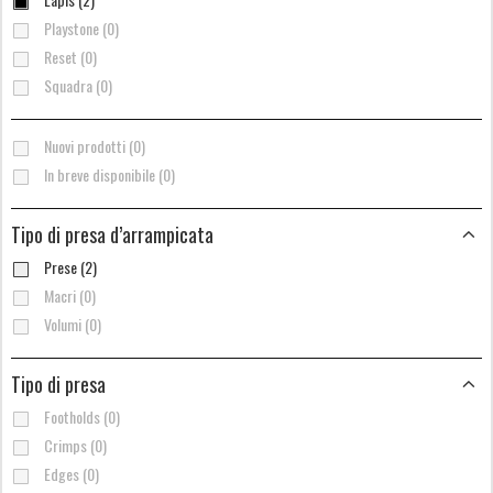
Playstone (0)
Reset (0)
Squadra (0)
Nuovi prodotti (0)
In breve disponibile (0)
Tipo di presa d’arrampicata
Prese (2)
Macri (0)
Volumi (0)
Tipo di presa
Footholds (0)
Crimps (0)
Edges (0)