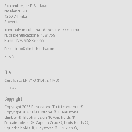
Schlamberger P & J d.o.o
Na Klancu 28
1360 Vrhnika
Slovenia
Tribunale in Lubiana - deposito: 1/33911/00
N. di identificazione: 1581759
Partita IVA: SI58850066
Email: info@climb-holds.com
di più ...
File
Certificato EN 71-3 (PDF, 2.1 MB)
di più ...
Copyright
Copyright 2026 Bleaustone Tutti i contenuti ©
Copyright 2026: Bleaustone ®, Bleaustone
climber ®, Elephant skin ®, Axis holds ®
Fontainebleau ®, Captain Crux ®, Lapis holds ®,
Squadra holds ®, Playstone ®, Cruxies ®,