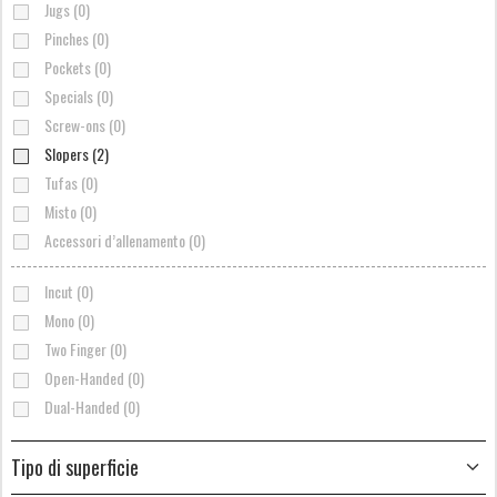
Jugs (0)
Pinches (0)
Pockets (0)
Specials (0)
Screw-ons (0)
Slopers (2)
Tufas (0)
Misto (0)
Accessori d’allenamento (0)
Incut (0)
Mono (0)
Two Finger (0)
Open-Handed (0)
Dual-Handed (0)
Tipo di superficie