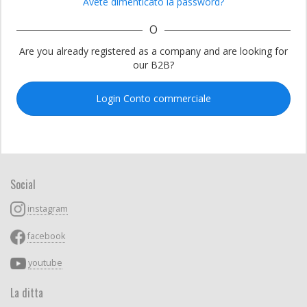
Avete dimenticato la password?
O
Are you already registered as a company and are looking for
our B2B?
Login Conto commerciale
Social
instagram
facebook
youtube
La ditta