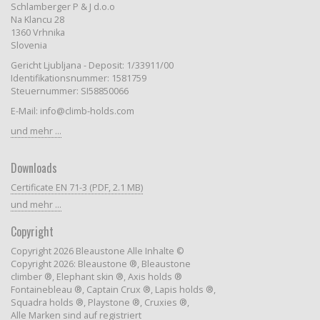
Schlamberger P & J d.o.o
Na Klancu 28
1360 Vrhnika
Slovenia
Gericht Ljubljana - Deposit: 1/33911/00
Identifikationsnummer: 1581759
Steuernummer: SI58850066
E-Mail: info@climb-holds.com
und mehr ...
Downloads
Certificate EN 71-3 (PDF, 2.1 MB)
und mehr ...
Copyright
Copyright 2026 Bleaustone Alle Inhalte ©
Copyright 2026: Bleaustone ®, Bleaustone
climber ®, Elephant skin ®, Axis holds ®
Fontainebleau ®, Captain Crux ®, Lapis holds ®,
Squadra holds ®, Playstone ®, Cruxies ®,
Alle Marken sind auf registriert