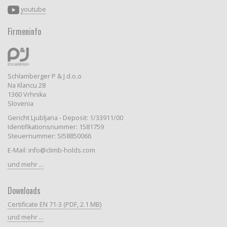
youtube
Firmeninfo
Schlamberger P & J d.o.o
Na Klancu 28
1360 Vrhnika
Slovenia
Gericht Ljubljana - Deposit: 1/33911/00
Identifikationsnummer: 1581759
Steuernummer: SI58850066
E-Mail: info@climb-holds.com
und mehr ...
Downloads
Certificate EN 71-3 (PDF, 2.1 MB)
und mehr ...