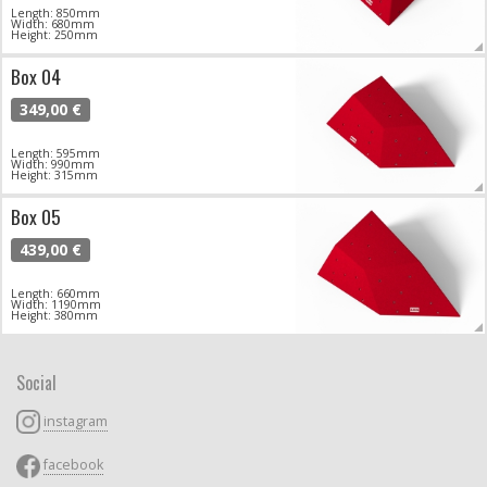
Length: 850mm
Width: 680mm
Height: 250mm
Box 04
349,00 €
Length: 595mm
Width: 990mm
Height: 315mm
Box 05
439,00 €
Length: 660mm
Width: 1190mm
Height: 380mm
Social
instagram
facebook