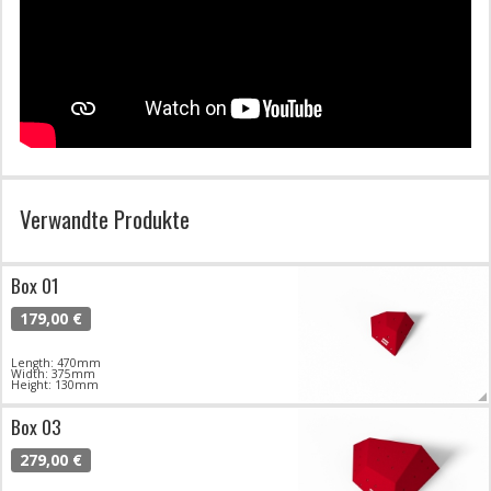
Verwandte Produkte
Box 01
179,00 €
Length: 470mm
Width: 375mm
Height: 130mm
Box 03
279,00 €