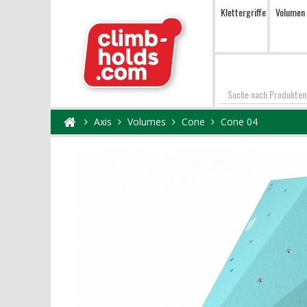
Klettergriffe
Volumen
Suchen
Axis
Volumes
Cone
Cone 04