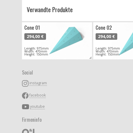
Verwandte Produkte
Cone 01
Cone 02
294,00 €
294,00 €
Length: 975mm
Length: 975mm
Width: 470mm
Width: 470mm
Height: 150mm
Height: 150mm
Social
instagram
facebook
youtube
Firmeninfo