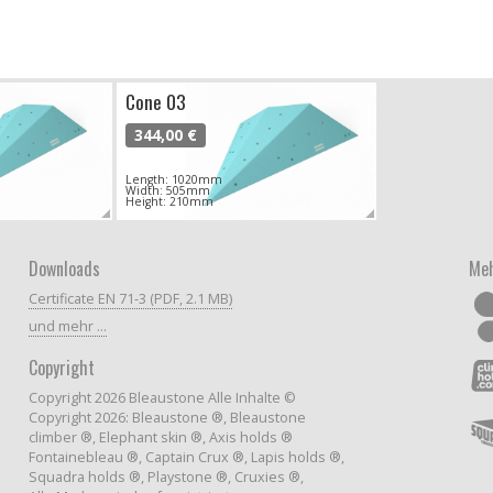
Cone 03
344,00 €
Length: 1020mm
Width: 505mm
Height: 210mm
Downloads
Meh
Certificate EN 71-3 (PDF, 2.1 MB)
und mehr ...
Copyright
Copyright 2026 Bleaustone Alle Inhalte ©
Copyright 2026: Bleaustone ®, Bleaustone
climber ®, Elephant skin ®, Axis holds ®
Fontainebleau ®, Captain Crux ®, Lapis holds ®,
Squadra holds ®, Playstone ®, Cruxies ®,