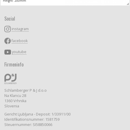
Height: 200mm
Social
instagram
facebook
youtube
Firmeninfo
Schlamberger P & J d.o.o
Na Klancu 28
1360 Vrhnika
Slovenia
Gericht Ljubljana - Deposit: 1/33911/00
Identifikationsnummer: 1581759
Steuernummer: SI58850066