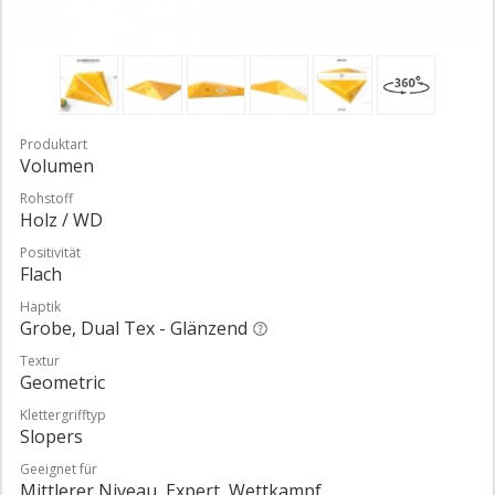
Produktart
Volumen
Rohstoff
Holz / WD
Positivität
Flach
Haptik
Grobe, Dual Tex - Glänzend
Textur
Geometric
Klettergrifftyp
Slopers
Geeignet für
Mittlerer Niveau, Expert, Wettkampf