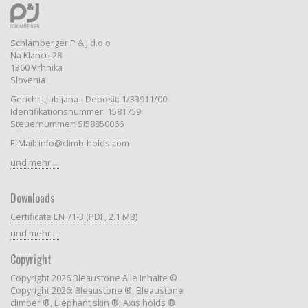
Schlamberger P & J d.o.o
Na Klancu 28
1360 Vrhnika
Slovenia
Gericht Ljubljana - Deposit: 1/33911/00
Identifikationsnummer: 1581759
Steuernummer: SI58850066
E-Mail: info@climb-holds.com
und mehr ...
Downloads
Certificate EN 71-3 (PDF, 2.1 MB)
und mehr ...
Copyright
Copyright 2026 Bleaustone Alle Inhalte ©
Copyright 2026: Bleaustone ®, Bleaustone
climber ®, Elephant skin ®, Axis holds ®