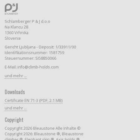
Schlamberger P & J d.o.o
Na Klancu 28
1360 Vrhnika
Slovenia
Gericht Ljubljana - Deposit: 1/33911/00
Identifikationsnummer: 1581759
Steuernummer: SI58850066
E-Mail: info@climb-holds.com
und mehr ...
Downloads
Certificate EN 71-3 (PDF, 2.1 MB)
und mehr ...
Copyright
Copyright 2026 Bleaustone Alle Inhalte ©
Copyright 2026: Bleaustone ®, Bleaustone
climber ®, Elephant skin ®, Axis holds ®