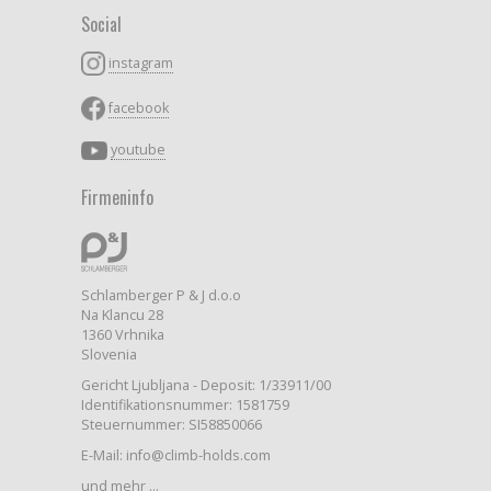
Social
instagram
facebook
youtube
Firmeninfo
Schlamberger P & J d.o.o
Na Klancu 28
1360 Vrhnika
Slovenia
Gericht Ljubljana - Deposit: 1/33911/00
Identifikationsnummer: 1581759
Steuernummer: SI58850066
E-Mail: info@climb-holds.com
und mehr ...