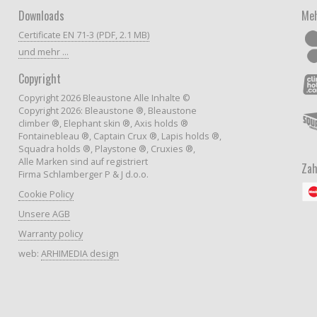
Downloads
Meh
Certificate EN 71-3 (PDF, 2.1 MB)
und mehr ...
Copyright
Copyright 2026 Bleaustone Alle Inhalte ©
Copyright 2026: Bleaustone ®, Bleaustone
climber ®, Elephant skin ®, Axis holds ®
Fontainebleau ®, Captain Crux ®, Lapis holds ®,
Squadra holds ®, Playstone ®, Cruxies ®,
Alle Marken sind auf registriert
Zah
Firma Schlamberger P & J d.o.o.
Cookie Policy
Unsere AGB
Warranty policy
web:
ARHIMEDIA design