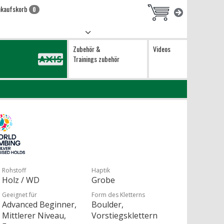
nkaufskorb
0
Zubehör &
Videos
Trainings zubehör
Rohstoff
Haptik
Holz / WD
Grobe
Geeignet für
Form des Kletterns
Advanced Beginner,
Boulder,
Mittlerer Niveau,
Vorstiegsklettern