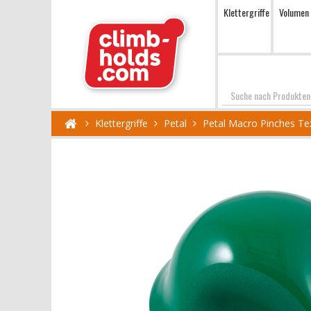
Klettergriffe
Volumen
Suchen
Klettergriffe
Petal
Petal Macro Pinches Te