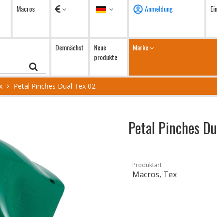
Währung
Sprache
Macros
Anmeldung
Ei
Demnächst
Neue
Marke
produkte
x
Petal Pinches Dual Tex 02
Petal Pinches D
Produktart
Macros, Tex