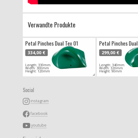
Verwandte Produkte
Petal Pinches Dual Tex 01
Petal Pinches Dual
334,00 €
299,00 €
Length: 330mm
Length: 340mm
Width: 300mm
Width: 320mm
Height: 120mm
Height: 90mm
Social
instagram
facebook
youtube