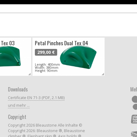
 Tex 03
Petal Pinches Dual Tex 04
299,00 €
Length: 400mm
Width: 380mm
Height: 90mm
Downloads
Meh
Certificate EN 71-3 (PDF, 2.1 MB)
und mehr ...
Copyright
Copyright 2026 Bleaustone Alle Inhalte ©
Copyright 2026: Bleaustone ®, Bleaustone
climber ®, Elephant skin ®, Axis holds ®