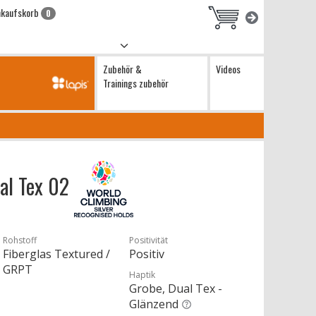
nkaufskorb
0
Zubehör &
Videos
Trainings zubehör
ual Tex 02
Rohstoff
Positivität
Fiberglas Textured /
Positiv
GRPT
Haptik
Grobe, Dual Tex -
Glänzend