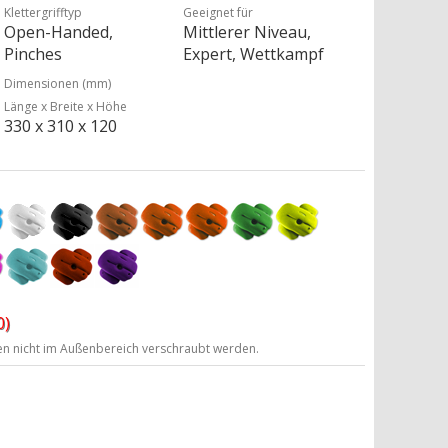
Klettergrifftyp
Geeignet für
Open-Handed,
Mittlerer Niveau,
Pinches
Expert, Wettkampf
Dimensionen (mm)
Länge x Breite x Höhe
330 x 310 x 120
0)
ten nicht im Außenbereich verschraubt werden.