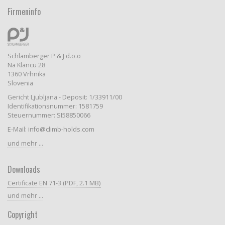
Firmeninfo
Schlamberger P & J d.o.o
Na Klancu 28
1360 Vrhnika
Slovenia
Gericht Ljubljana - Deposit: 1/33911/00
Identifikationsnummer: 1581759
Steuernummer: SI58850066
E-Mail: info@climb-holds.com
und mehr ...
Downloads
Certificate EN 71-3 (PDF, 2.1 MB)
und mehr ...
Copyright