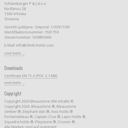
Schlamberger P & J d.o.o
Na Klancu 28
1360 Vrhnika
Slovenia
Gericht Ljubljana - Deposit: 1/33911/00
Identifikationsnummer: 1581759
Steuernummer: SI58850066
E-Mail: info@climb-holds.com
und mehr ...
Downloads
Certificate EN 71-3 (PDF, 2.1 MB)
und mehr ...
Copyright
Copyright 2026 Bleaustone Alle Inhalte ©
Copyright 2026: Bleaustone ®, Bleaustone
climber ®, Elephant skin ®, Axis holds ®
Fontainebleau ®, Captain Crux ®, Lapis holds ®,
Squadra holds ®, Playstone ®, Cruxies ®,
Alle Marken sind auf registriert