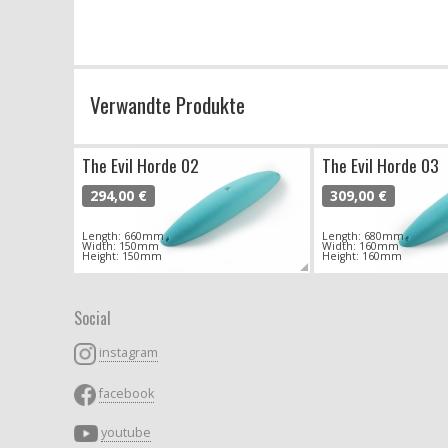
Verwandte Produkte
The Evil Horde 02
The Evil Horde 03
294,00 €
309,00 €
Length: 660mm
Length: 680mm
Width: 150mm
Width: 160mm
Height: 150mm
Height: 160mm
Social
instagram
facebook
youtube