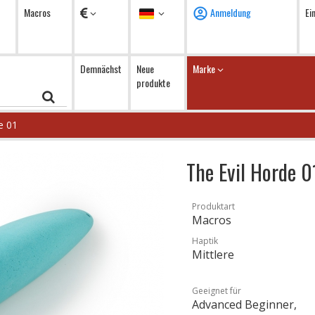
Währung
Sprache
Macros
Anmeldung
Ei
Demnächst
Neue
Marke
produkte
e 01
The Evil Horde 0
Produktart
Macros
Haptik
Mittlere
Geeignet für
Advanced Beginner,