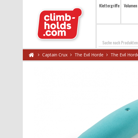
Klettergriffe
Volumen
Suchen
Captain Crux
The Evil Horde
The Evil Hord