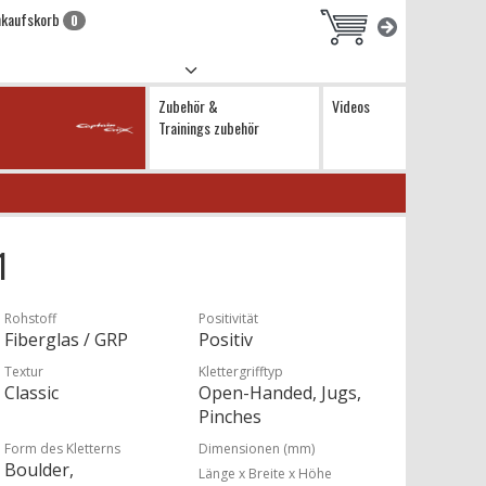
nkaufskorb
0
Zubehör &
Videos
Trainings zubehör
1
Rohstoff
Positivität
Fiberglas / GRP
Positiv
Textur
Klettergrifftyp
Classic
Open-Handed, Jugs,
Pinches
Form des Kletterns
Dimensionen (mm)
Boulder,
Länge x Breite x Höhe