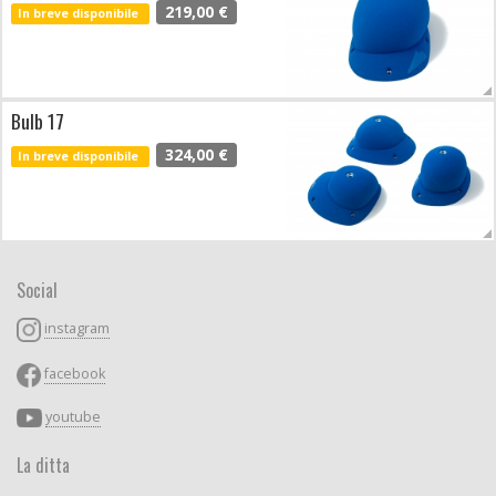
219,00 €
In breve disponibile
Bulb 17
324,00 €
In breve disponibile
Social
instagram
facebook
youtube
La ditta