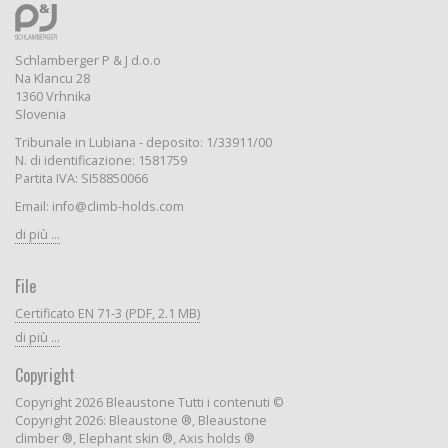
Schlamberger P & J d.o.o
Na Klancu 28
1360 Vrhnika
Slovenia
Tribunale in Lubiana - deposito: 1/33911/00
N. di identificazione: 1581759
Partita IVA: SI58850066
Email: info@climb-holds.com
di più ...
File
Certificato EN 71-3 (PDF, 2.1 MB)
di più ...
Copyright
Copyright 2026 Bleaustone Tutti i contenuti ©
Copyright 2026: Bleaustone ®, Bleaustone
climber ®, Elephant skin ®, Axis holds ®