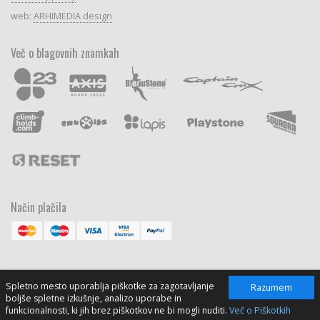
web:
ARHIMEDIA design
Več o blagovnih znamkah
Način plačila
Spletno mesto uporablja piškotke za zagotavljanje
Razumem
boljše spletne izkušnje, analizo uporabe in
funkcionalnosti, ki jih brez piškotkov ne bi mogli nuditi.
Več o Piškotkih