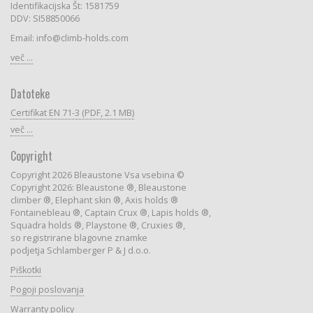
Identifikacijska Št: 1581759
DDV: SI58850066
Email: info@climb-holds.com
več ...
Datoteke
Certifikat EN 71-3 (PDF, 2.1 MB)
več ...
Copyright
Copyright 2026 Bleaustone Vsa vsebina ©
Copyright 2026: Bleaustone ®, Bleaustone
climber ®, Elephant skin ®, Axis holds ®
Fontainebleau ®, Captain Crux ®, Lapis holds ®,
Squadra holds ®, Playstone ®, Cruxies ®,
so registrirane blagovne znamke
podjetja Schlamberger P & J d.o.o.
Piškotki
Pogoji poslovanja
Warranty policy