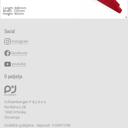
Length: 860mm
Width: 170mm
Height: 90mm
Social
instagram
facebook
youtube
O podjetju
Schlamberger P & J d.o.o
Na Klancu 28
1360 Vrhnika
Slovenija
Sodišče Ljubljana - deposit: 1/33911/00