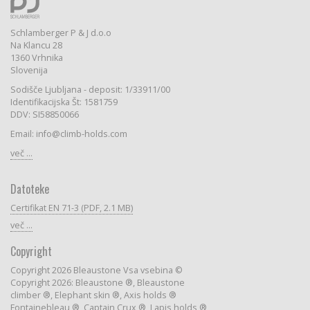
Schlamberger P & J d.o.o
Na Klancu 28
1360 Vrhnika
Slovenija
Sodišče Ljubljana - deposit: 1/33911/00
Identifikacijska Št: 1581759
DDV: SI58850066
Email: info@climb-holds.com
več ...
Datoteke
Certifikat EN 71-3 (PDF, 2.1 MB)
več ...
Copyright
Copyright 2026 Bleaustone Vsa vsebina ©
Copyright 2026: Bleaustone ®, Bleaustone
climber ®, Elephant skin ®, Axis holds ®
Fontainebleau ®, Captain Crux ®, Lapis holds ®,