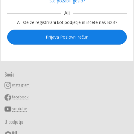
Ste pozabili geslo?
Ali
Ali ste že registrirani kot podjetje in iščete naš B2B?
Prijava Poslovni račun
Social
instagram
facebook
youtube
O podjetju