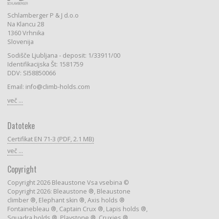
Schlamberger P & J d.o.o
Na Klancu 28
1360 Vrhnika
Slovenija
Sodišče Ljubljana - deposit: 1/33911/00
Identifikacijska Št: 1581759
DDV: SI58850066
Email: info@climb-holds.com
več ...
Datoteke
Certifikat EN 71-3 (PDF, 2.1 MB)
več ...
Copyright
Copyright 2026 Bleaustone Vsa vsebina ©
Copyright 2026: Bleaustone ®, Bleaustone
climber ®, Elephant skin ®, Axis holds ®
Fontainebleau ®, Captain Crux ®, Lapis holds ®,
Squadra holds ®, Playstone ®, Cruxies ®,