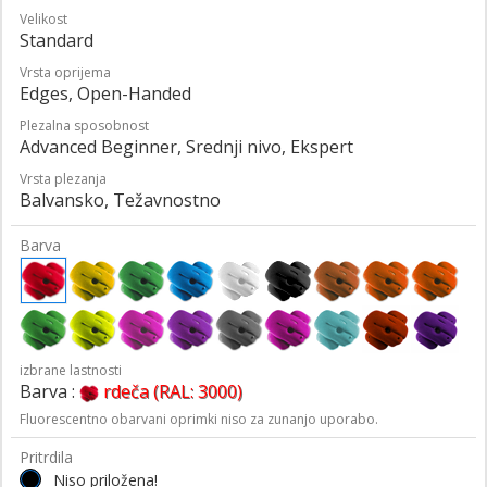
Velikost
Standard
Vrsta oprijema
Edges, Open-Handed
Plezalna sposobnost
Advanced Beginner, Srednji nivo, Ekspert
Vrsta plezanja
Balvansko, Težavnostno
Barva
izbrane lastnosti
Barva :
rdeča (RAL: 3000)
Fluorescentno obarvani oprimki niso za zunanjo uporabo.
Pritrdila
Niso priložena!