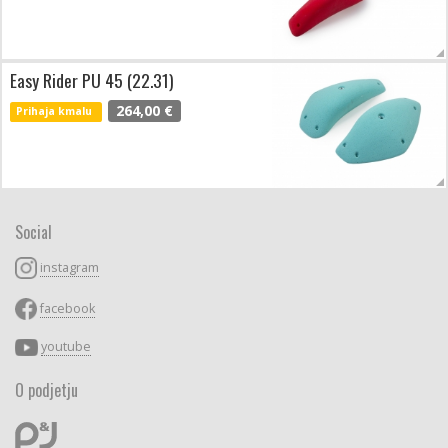
Easy Rider PU 45 (22.31)
264,00 €
Prihaja kmalu
Social
instagram
facebook
youtube
O podjetju