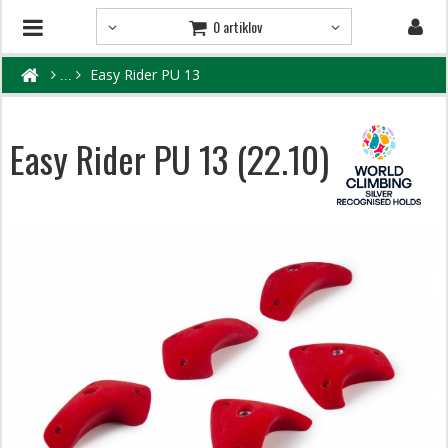
0 artiklov
Easy Rider PU 13
Easy Rider PU 13 (22.10)