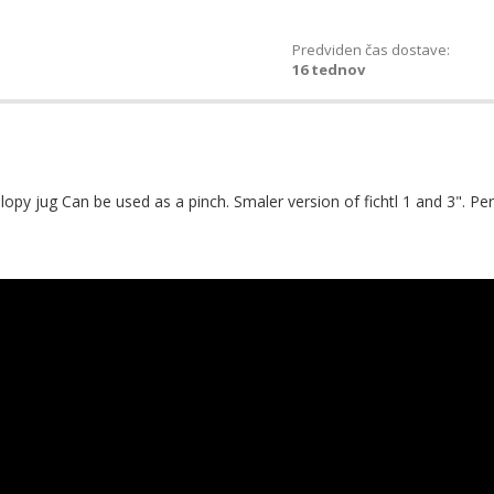
Predviden čas dostave:
16 tednov
 slopy jug Can be used as a pinch. Smaler version of fichtl 1 and 3". 