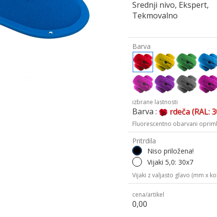
Srednji nivo, Ekspert,
Tekmovalno
Barva
izbrane lastnosti
Barva :
rdeča (RAL: 
Fluorescentno obarvani oprimk
Pritrdila
Niso priložena!
Vijaki 5,0: 30x7
Vijaki z valjasto glavo (mm x kol
cena/artikel
0,00