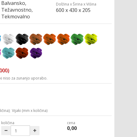
Balvansko,
Dolžina x Širina x Višina
Težavnostno,
600 x 430 x 205
Tekmovalno
3000)
i niso za zunanjo uporabo.
ičina);
Vijaki (mm x količina)
količina
cena
0,00