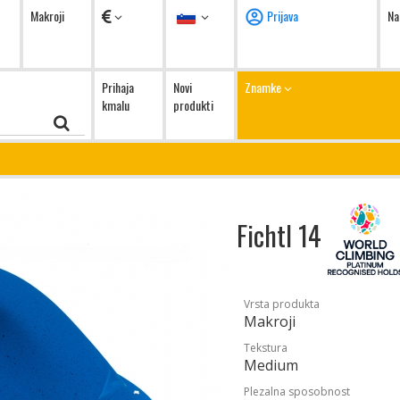
Valute
Jezik
Makroji
Prijava
Na
Prihaja
Novi
Znamke
kmalu
produkti
Fichtl 14
Vrsta produkta
Makroji
Tekstura
Medium
Plezalna sposobnost