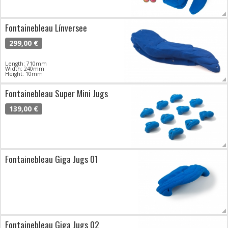
Fontainebleau Línversee
299,00 €
Length: 710mm
Width: 240mm
Height: 10mm
Fontainebleau Super Mini Jugs
139,00 €
Fontainebleau Giga Jugs 01
Fontainebleau Giga Jugs 02