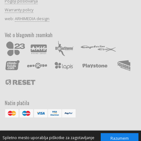
Pogoji poslovanja
Warranty policy
web:
ARHIMEDIA design
Več o blagovnih znamkah
Način plačila
Spletno mesto uporablja piškotke za zagotavljanje
Razumem