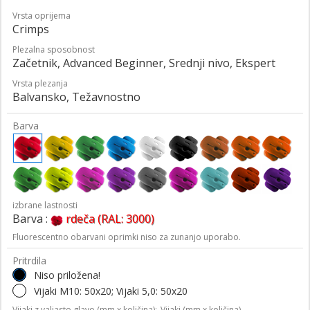
Vrsta oprijema
Crimps
Plezalna sposobnost
Začetnik, Advanced Beginner, Srednji nivo, Ekspert
Vrsta plezanja
Balvansko, Težavnostno
Barva
izbrane lastnosti
Barva :
rdeča (RAL: 3000)
Fluorescentno obarvani oprimki niso za zunanjo uporabo.
Pritrdila
Niso priložena!
Vijaki M10: 50x20; Vijaki 5,0: 50x20
Vijaki z valjasto glavo (mm x količina);
Vijaki (mm x količina)