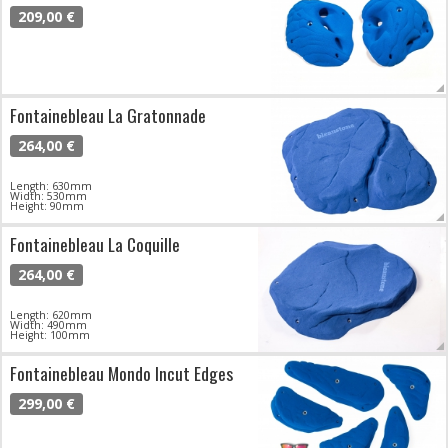
209,00 €
Fontainebleau La Gratonnade
264,00 €
Length: 630mm
Width: 530mm
Height: 90mm
Fontainebleau La Coquille
264,00 €
Length: 620mm
Width: 490mm
Height: 100mm
Fontainebleau Mondo Incut Edges
299,00 €