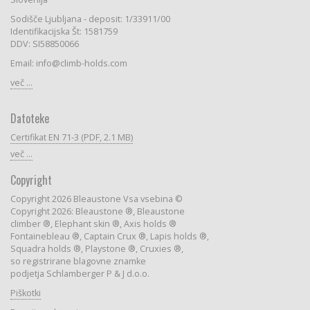
Sodišče Ljubljana - deposit: 1/33911/00
Identifikacijska Št: 1581759
DDV: SI58850066
Email: info@climb-holds.com
več ...
Datoteke
Certifikat EN 71-3 (PDF, 2.1 MB)
več ...
Copyright
Copyright 2026 Bleaustone Vsa vsebina ©
Copyright 2026: Bleaustone ®, Bleaustone
climber ®, Elephant skin ®, Axis holds ®
Fontainebleau ®, Captain Crux ®, Lapis holds ®,
Squadra holds ®, Playstone ®, Cruxies ®,
so registrirane blagovne znamke
podjetja Schlamberger P & J d.o.o.
Piškotki