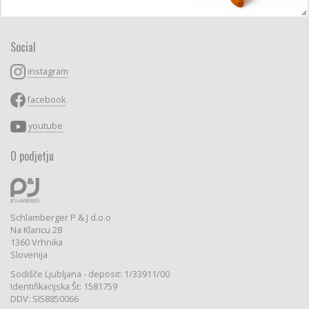
Social
instagram
facebook
youtube
O podjetju
Schlamberger P & J d.o.o
Na Klancu 28
1360 Vrhnika
Slovenija
Sodišče Ljubljana - deposit: 1/33911/00
Identifikacijska Št: 1581759
DDV: SI58850066