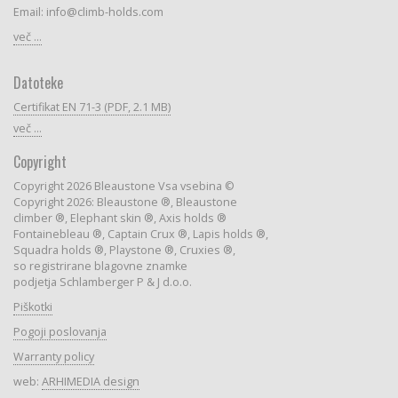
Email: info@climb-holds.com
več ...
Datoteke
Certifikat EN 71-3 (PDF, 2.1 MB)
več ...
Copyright
Copyright 2026 Bleaustone Vsa vsebina ©
Copyright 2026: Bleaustone ®, Bleaustone
climber ®, Elephant skin ®, Axis holds ®
Fontainebleau ®, Captain Crux ®, Lapis holds ®,
Squadra holds ®, Playstone ®, Cruxies ®,
so registrirane blagovne znamke
podjetja Schlamberger P & J d.o.o.
Piškotki
Pogoji poslovanja
Warranty policy
web:
ARHIMEDIA design