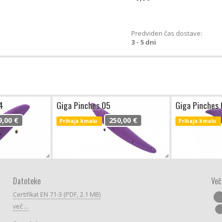
Predviden čas dostave:
3 - 5 dni
4
Giga Pinches 05
Giga Pinches
9,00 €
250,00 €
Prihaja kmalu
Prihaja kmalu
Datoteke
Več
Certifikat EN 71-3 (PDF, 2.1 MB)
več ...