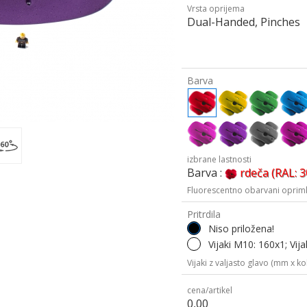
Vrsta oprijema
Dual-Handed, Pinches
Barva
izbrane lastnosti
Barva :
rdeča (RAL: 
Fluorescentno obarvani oprimk
Pritrdila
Niso priložena!
Vijaki M10: 160x1; Vija
Vijaki z valjasto glavo (mm x kol
cena/artikel
0,00