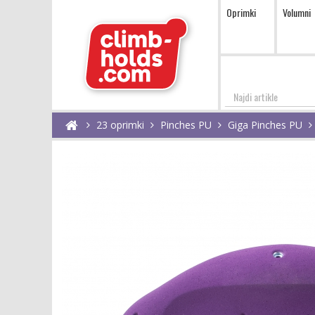
Oprimki
Volumni
Najdi
23 oprimki
Pinches PU
Giga Pinches PU