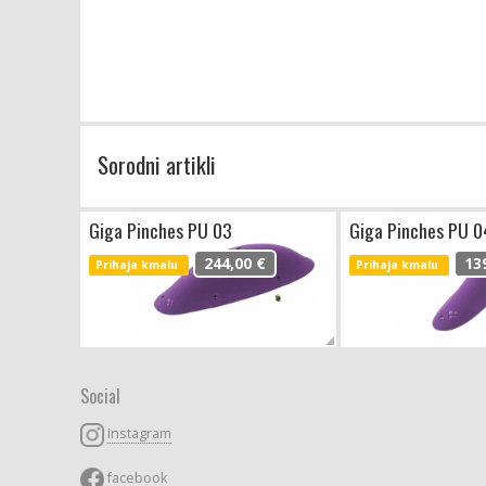
Sorodni artikli
Giga Pinches PU 03
Giga Pinches PU 0
244,00 €
13
Prihaja kmalu
Prihaja kmalu
Social
instagram
facebook