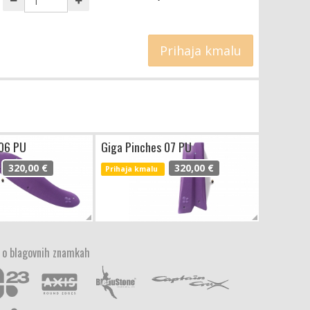
Prihaja kmalu
 06 PU
Giga Pinches 07 PU
320,00 €
320,00 €
Prihaja kmalu
 o blagovnih znamkah