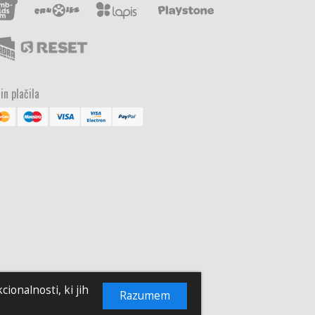
in plačila
ionalnosti, ki jih
Razumem