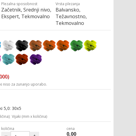
Plezalna sposobnost
Vrsta plezanja
Začetnik, Srednji nivo,
Balvansko,
Ekspert, Tekmovalno
Težavnostno,
Tekmovalno
3000)
i niso za zunanjo uporabo.
ki 5,0: 30x5
ičina);
Vijaki (mm x količina)
količina
cena
0,00