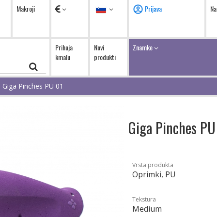
Valute
Jezik
Makroji
Prijava
Na
Prihaja
Novi
Znamke
kmalu
produkti
Giga Pinches PU 01
Giga Pinches P
Vrsta produkta
Oprimki, PU
Tekstura
Medium