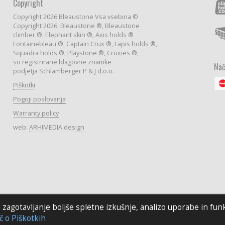
Copyright
Copyright 2026 Bleaustone Vsa vsebina ©
Copyright 2026: Bleaustone ®, Bleaustone
climber ®, Elephant skin ®, Axis holds ®
Fontainebleau ®, Captain Crux ®, Lapis holds ®,
Squadra holds ®, Playstone ®, Cruxies ®,
so registrirane blagovne znamke
Nač
podjetja Schlamberger P & J d.o.o.
Piškotki
Pogoji poslovanja
Warranty policy
web:
ARHIMEDIA design
agotavljanje boljše spletne izkušnje, analizo uporabe in funkc
č o Piškotkih