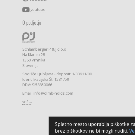
youtube
O podjetju
Schlamberger P & J d.o.o
Na Klancu 28
1360 Vrhnika
Slovenija
Sodišče Ljubljana - deposit: 1/33911/00
Identifikacijska Št: 1581759
DDV: SI58850066
Email: info@climb-holds.com
več ...
Spletno mesto uporablja piškotke za z
brez piškotkov ne bi mogli nuditi.
Ve