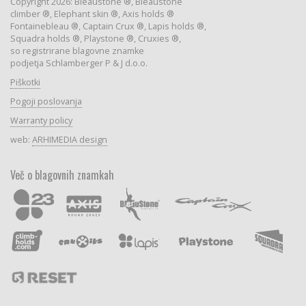
Copyright 2026: Bleaustone ®, Bleaustone
climber ®, Elephant skin ®, Axis holds ®
Fontainebleau ®, Captain Crux ®, Lapis holds ®,
Squadra holds ®, Playstone ®, Cruxies ®,
so registrirane blagovne znamke
podjetja Schlamberger P & J d.o.o.
Piškotki
Pogoji poslovanja
Warranty policy
web:
ARHIMEDIA design
Več o blagovnih znamkah