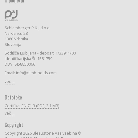
O podjetju
Schlamberger P & J d.o.o
Na Klancu 28
1360 Vrhnika
Slovenija
Sodišče Ljubljana - deposit: 1/33911/00
Identifikacijska Št: 1581759
DDV: SI58850066
Email: info@climb-holds.com
več ...
Datoteke
Certifikat EN 71-3 (PDF, 2.1 MB)
več ...
Copyright
Copyright 2026 Bleaustone Vsa vsebina ©