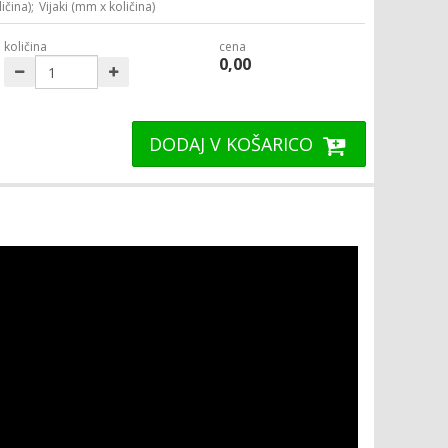
ičina);
Vijaki (mm x količina)
količina
cena
0,00
DODAJ V KOŠARICO