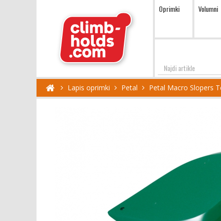
Oprimki
Volumni
Najdi
Lapis oprimki
Petal
Petal Macro Slopers T