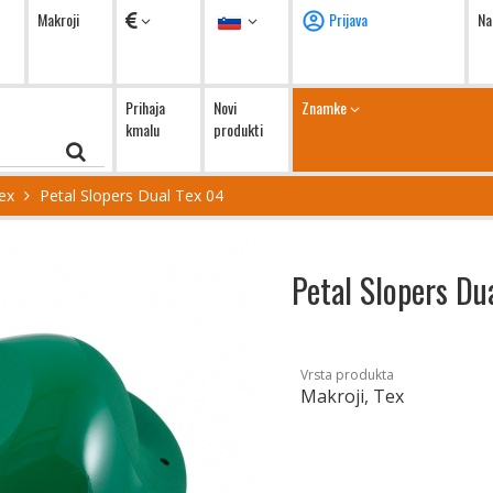
Valute
Jezik
Makroji
Prijava
Na
Prihaja
Novi
Znamke
kmalu
produkti
ex
Petal Slopers Dual Tex 04
Petal Slopers Du
Vrsta produkta
Makroji, Tex