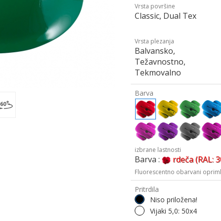
Vrsta površine
Classic, Dual Tex
Vrsta plezanja
Balvansko,
Težavnostno,
Tekmovalno
Barva
izbrane lastnosti
Barva :
rdeča (RAL: 
Fluorescentno obarvani oprimk
Pritrdila
Niso priložena!
Vijaki 5,0: 50x4