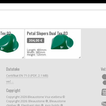
 Tex 02
Petal Slopers Dual Tex 03
304,00 €
Length: 400mm
Width: 380mm
Height: 120mm
Datoteke
Več
Certifikat EN 71-3 (PDF, 2.1 MB)
več ...
Copyright
Copyright 2026 Bleaustone Vsa vsebina ©
Copyright 2026: Bleaustone ®, Bleaustone
climber ®, Elephant skin ®, Axis holds ®