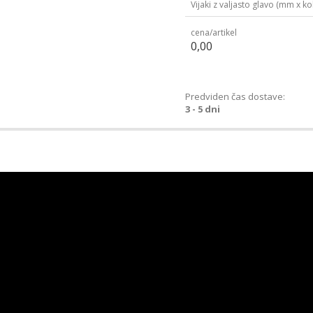
Vijaki z valjasto glavo (mm x kol
cena/artikel
0,00
Predviden čas dostave:
3 - 5 dni