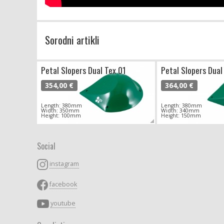
Sorodni artikli
Petal Slopers Dual Tex 01
Petal Slopers Dual
354,00 €
364,00 €
Length: 380mm
Length: 380mm
Width: 350mm
Width: 340mm
Height: 100mm
Height: 150mm
Social
instagram
facebook
youtube