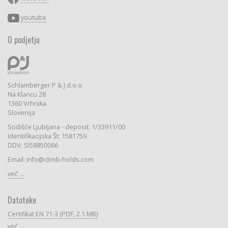
youtube
O podjetju
Schlamberger P & J d.o.o
Na Klancu 28
1360 Vrhnika
Slovenija
Sodišče Ljubljana - deposit: 1/33911/00
Identifikacijska Št: 1581759
DDV: SI58850066
Email: info@climb-holds.com
več ...
Datoteke
Certifikat EN 71-3 (PDF, 2.1 MB)
več ...