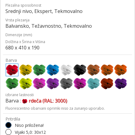
Plezalna sposobnost
Srednji nivo, Ekspert, Tekmovalno
Vrsta plezanja
Balvansko, Težavnostno, Tekmovalno
Dimenzije (mm)
Dolžina x Širina x Višina
680 x 410 x 190
Barva
izbrane lastnosti
Barva :
rdeča (RAL: 3000)
Fluorescentno obarvani oprimki niso za zunanjo uporabo.
Pritrdila
Niso priložena!
Vijaki 5,0: 30x12