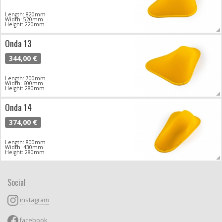
Length: 820mm
Width: 520mm
Height: 220mm
Onda 13
344,00 €
Length: 700mm
Width: 600mm
Height: 280mm
Onda 14
374,00 €
Length: 800mm
Width: 430mm
Height: 280mm
Social
instagram
facebook