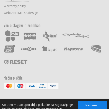
Warranty policy
web:
ARHIMEDIA design
Več o blagovnih znamkah
Način plačila
Spletno mesto uporablja piškotke za zagotavljanje
Razumem
boljše spletne izkušnje, analizo uporabe in