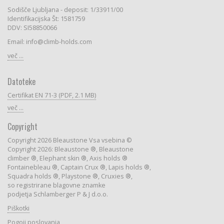
Sodišče Ljubljana - deposit: 1/33911/00
Identifikacijska Št: 1581759
DDV: SI58850066
Email: info@climb-holds.com
več ...
Datoteke
Certifikat EN 71-3 (PDF, 2.1 MB)
več ...
Copyright
Copyright 2026 Bleaustone Vsa vsebina ©
Copyright 2026: Bleaustone ®, Bleaustone
climber ®, Elephant skin ®, Axis holds ®
Fontainebleau ®, Captain Crux ®, Lapis holds ®,
Squadra holds ®, Playstone ®, Cruxies ®,
so registrirane blagovne znamke
podjetja Schlamberger P & J d.o.o.
Piškotki
Pogoji poslovanja