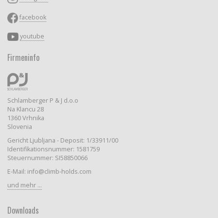
facebook
youtube
Firmeninfo
Schlamberger P & J d.o.o
Na Klancu 28
1360 Vrhnika
Slovenia
Gericht Ljubljana - Deposit: 1/33911/00
Identifikationsnummer: 1581759
Steuernummer: SI58850066
E-Mail: info@climb-holds.com
und mehr ...
Downloads