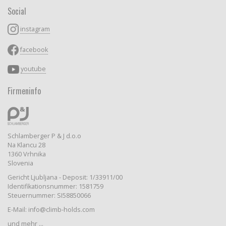
Social
instagram
facebook
youtube
Firmeninfo
Schlamberger P & J d.o.o
Na Klancu 28
1360 Vrhnika
Slovenia
Gericht Ljubljana - Deposit: 1/33911/00
Identifikationsnummer: 1581759
Steuernummer: SI58850066
E-Mail: info@climb-holds.com
und mehr ...