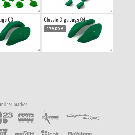
Jugs 03
Classic Giga Jugs 04
179,00 €
r über marken