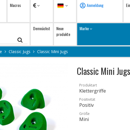
Währung
Sprache
Macros
Anmeldung
Ei
Demnächst
Neue
Marke
produkte
ge
Classic Jugs
Classic Mini Jugs
Classic Mini Jug
Produktart
Klettergriffe
Positivität
Positiv
Größe
Mini