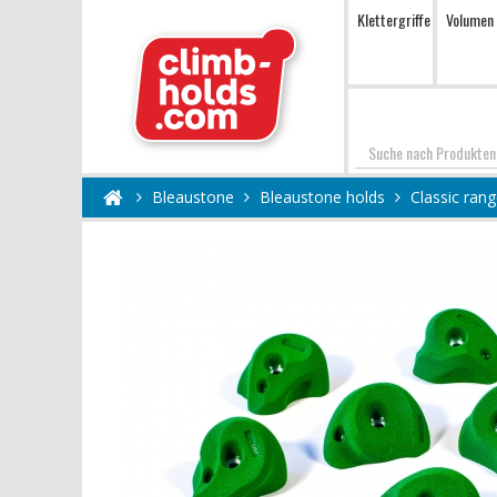
Klettergriffe
Volumen
Suchen
Bleaustone
Bleaustone holds
Classic ran