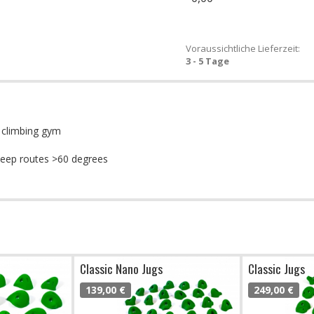
Voraussichtliche Lieferzeit:
3 - 5 Tage
y climbing gym
 steep routes >60 degrees
Classic Nano Jugs
Classic Jugs
139,00 €
249,00 €