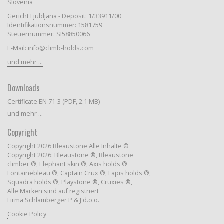
Slovenia
Gericht Ljubljana - Deposit: 1/33911/00
Identifikationsnummer: 1581759
Steuernummer: SI58850066
E-Mail: info@climb-holds.com
und mehr ...
Downloads
Certificate EN 71-3 (PDF, 2.1 MB)
und mehr ...
Copyright
Copyright 2026 Bleaustone Alle Inhalte ©
Copyright 2026: Bleaustone ®, Bleaustone
climber ®, Elephant skin ®, Axis holds ®
Fontainebleau ®, Captain Crux ®, Lapis holds ®,
Squadra holds ®, Playstone ®, Cruxies ®,
Alle Marken sind auf registriert
Firma Schlamberger P & J d.o.o.
Cookie Policy