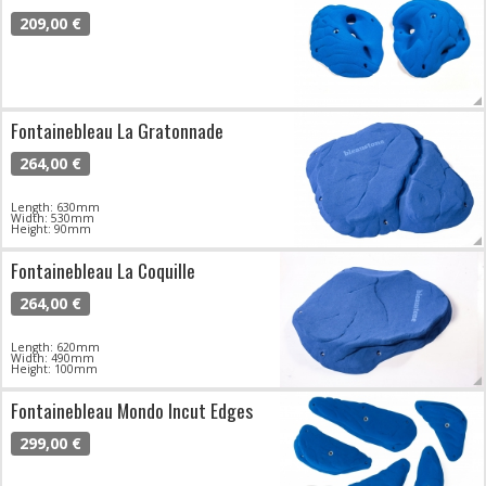
209,00 €
Fontainebleau La Gratonnade
264,00 €
Length: 630mm
Width: 530mm
Height: 90mm
Fontainebleau La Coquille
264,00 €
Length: 620mm
Width: 490mm
Height: 100mm
Fontainebleau Mondo Incut Edges
299,00 €