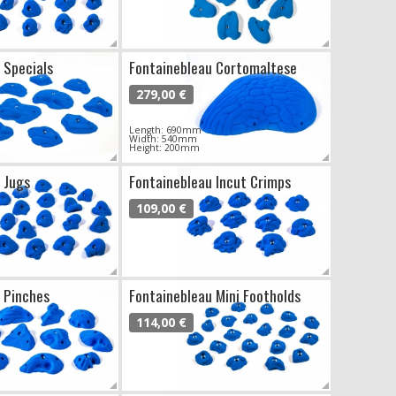
 Specials
Fontainebleau Cortomaltese
279,00 €
Length: 690mm
Width: 540mm
Height: 200mm
 Jugs
Fontainebleau Incut Crimps
109,00 €
 Pinches
Fontainebleau Mini Footholds
114,00 €