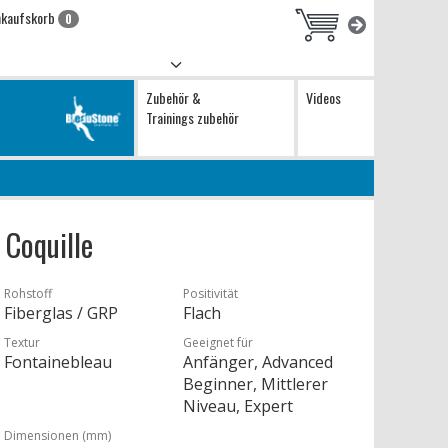
nkaufskorb
0
Zubehör &
Videos
Trainings zubehör
 Coquille
Rohstoff
Positivität
Fiberglas / GRP
Flach
Textur
Geeignet für
Fontainebleau
Anfänger, Advanced
Beginner, Mittlerer
Niveau, Expert
Dimensionen (mm)