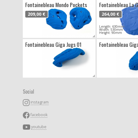
Fontainebleau Mondo Pockets
Fontainebleau La 
209,00 €
264,00 €
Length: 630mm
Width: 530mm
Height: 90mm
Fontainebleau Giga Jugs 01
Fontainebleau Gig
Social
instagram
facebook
youtube