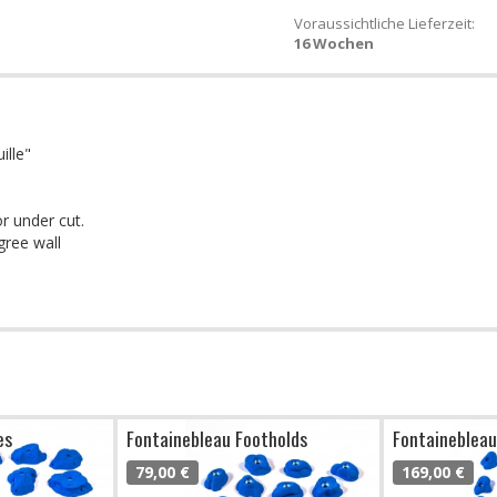
Voraussichtliche Lieferzeit:
16 Wochen
ille"
or under cut.
gree wall
es
Fontainebleau Footholds
Fontainebleau
79,00 €
169,00 €