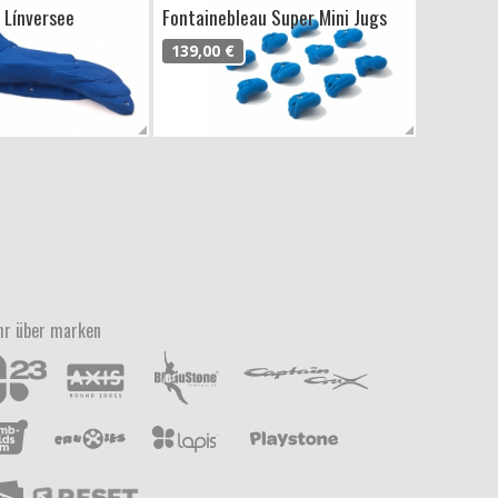
 Línversee
Fontainebleau Super Mini Jugs
139,00 €
r über marken