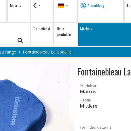
Währung
Sprache
Macros
Anmeldung
Ei
Demnächst
Neue
Marke
produkte
au range
Fontainebleau La Coquille
Fontainebleau La
Produktart
Macros
Haptik
Mittlere
Form des Kletterns