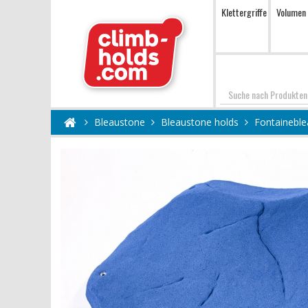
Klettergriffe
Volumen
Suchen
Bleaustone
Bleaustone holds
Fontaineble