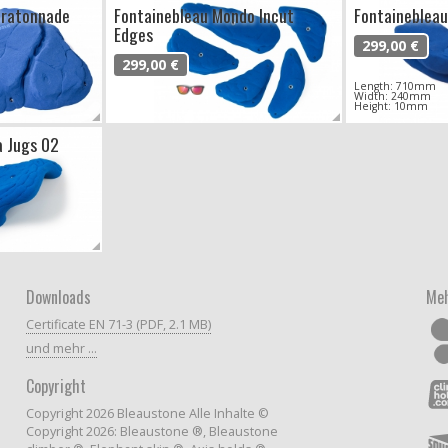
Gratonnade
Fontainebleau Mondo Incut
Fontainebleau
Edges
299,00 €
299,00 €
Length: 710mm
Width: 240mm
Height: 10mm
a Jugs 02
Downloads
Meh
Certificate EN 71-3 (PDF, 2.1 MB)
und mehr ...
Copyright
Copyright 2026 Bleaustone Alle Inhalte ©
Copyright 2026: Bleaustone ®, Bleaustone