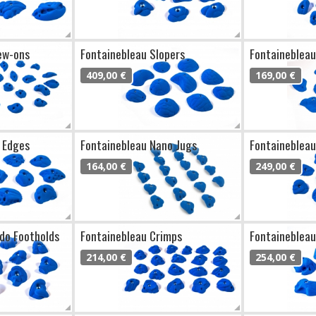
ew-ons
Fontainebleau Slopers
Fontainebleau
409,00 €
169,00 €
 Edges
Fontainebleau Nano Jugs
Fontainebleau
164,00 €
249,00 €
do Footholds
Fontainebleau Crimps
Fontainebleau
214,00 €
254,00 €