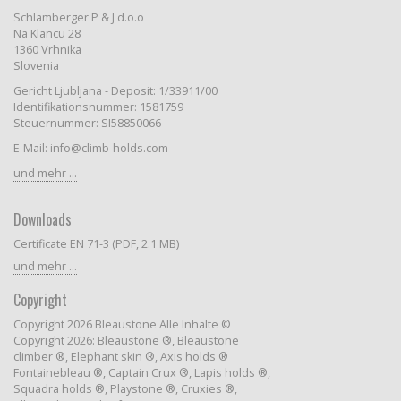
Schlamberger P & J d.o.o
Na Klancu 28
1360 Vrhnika
Slovenia
Gericht Ljubljana - Deposit: 1/33911/00
Identifikationsnummer: 1581759
Steuernummer: SI58850066
E-Mail: info@climb-holds.com
und mehr ...
Downloads
Certificate EN 71-3 (PDF, 2.1 MB)
und mehr ...
Copyright
Copyright 2026 Bleaustone Alle Inhalte ©
Copyright 2026: Bleaustone ®, Bleaustone
climber ®, Elephant skin ®, Axis holds ®
Fontainebleau ®, Captain Crux ®, Lapis holds ®,
Squadra holds ®, Playstone ®, Cruxies ®,