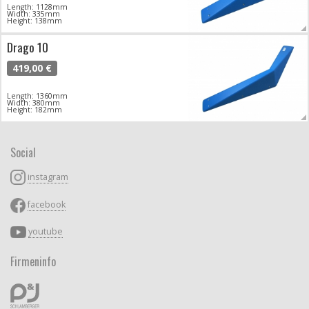
Length: 1128mm
Width: 335mm
Height: 138mm
Drago 10
419,00 €
Length: 1360mm
Width: 380mm
Height: 182mm
Social
instagram
facebook
youtube
Firmeninfo