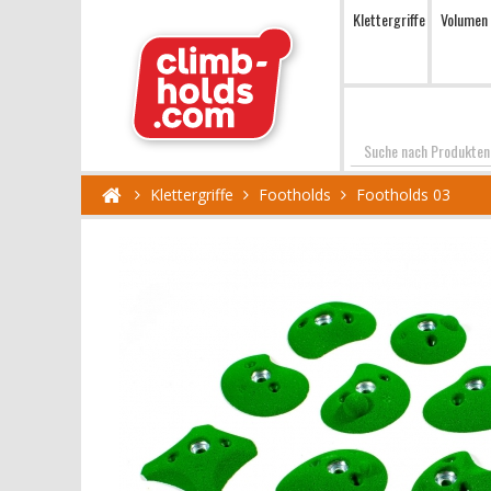
Klettergriffe
Volumen
Suchen
Klettergriffe
Footholds
Footholds 03