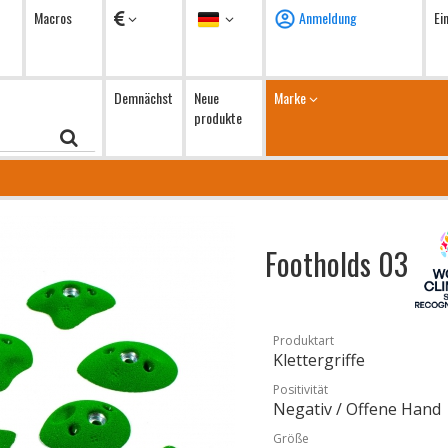
Währung
Sprache
Macros
Anmeldung
Ei
Demnächst
Neue
Marke
produkte
Footholds 03
Produktart
Klettergriffe
Positivität
Negativ / Offene Hand
Größe