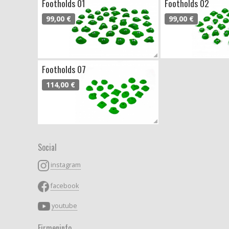
Footholds 01
Footholds 02
99,00 €
99,00 €
Footholds 07
114,00 €
Social
instagram
facebook
youtube
Firmeninfo