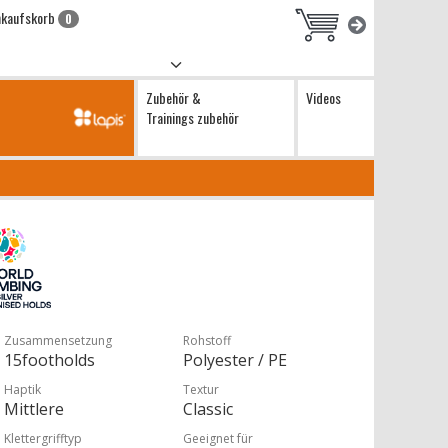
nkaufskorb
0
Zubehör &
Videos
Trainings zubehör
Zusammensetzung
Rohstoff
15footholds
Polyester / PE
Haptik
Textur
Mittlere
Classic
Klettergrifftyp
Geeignet für