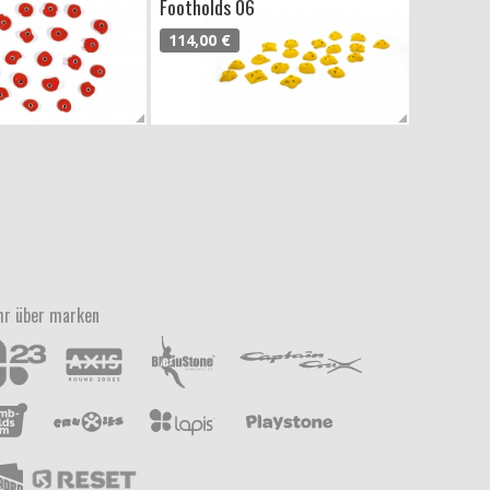
Footholds 06
114,00 €
r über marken