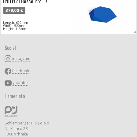
Frutti di Bosco Pro 17
379,00 €
Length: 600mm
Width: 520mm
Height: 113mm
Social
instagram
facebook
youtube
Firmeninfo
Schlamberger P & J d.o.o
Na Klancu 28
1360 Vrhnika