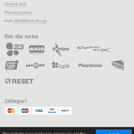
Unsere AGB
Warranty policy
web:
ARHIMEDIA design
Mehr über marken
Zahlungsart
This website uses cookies to ensure you get the