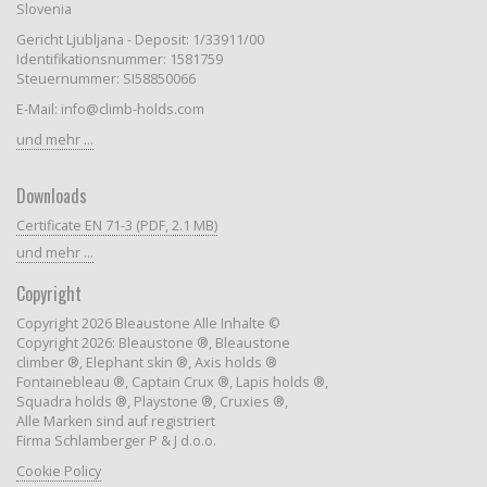
Slovenia
Gericht Ljubljana - Deposit: 1/33911/00
Identifikationsnummer: 1581759
Steuernummer: SI58850066
E-Mail: info@climb-holds.com
und mehr ...
Downloads
Certificate EN 71-3 (PDF, 2.1 MB)
und mehr ...
Copyright
Copyright 2026 Bleaustone Alle Inhalte ©
Copyright 2026: Bleaustone ®, Bleaustone
climber ®, Elephant skin ®, Axis holds ®
Fontainebleau ®, Captain Crux ®, Lapis holds ®,
Squadra holds ®, Playstone ®, Cruxies ®,
Alle Marken sind auf registriert
Firma Schlamberger P & J d.o.o.
Cookie Policy