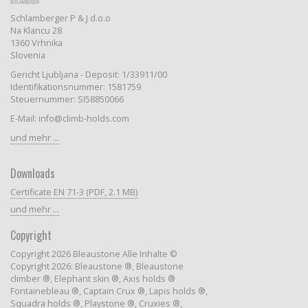
Schlamberger P & J d.o.o
Na Klancu 28
1360 Vrhnika
Slovenia
Gericht Ljubljana - Deposit: 1/33911/00
Identifikationsnummer: 1581759
Steuernummer: SI58850066
E-Mail: info@climb-holds.com
und mehr ...
Downloads
Certificate EN 71-3 (PDF, 2.1 MB)
und mehr ...
Copyright
Copyright 2026 Bleaustone Alle Inhalte ©
Copyright 2026: Bleaustone ®, Bleaustone
climber ®, Elephant skin ®, Axis holds ®
Fontainebleau ®, Captain Crux ®, Lapis holds ®,
Squadra holds ®, Playstone ®, Cruxies ®,