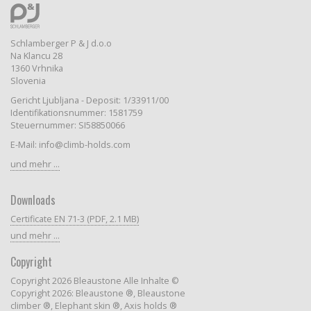
Schlamberger P & J d.o.o
Na Klancu 28
1360 Vrhnika
Slovenia
Gericht Ljubljana - Deposit: 1/33911/00
Identifikationsnummer: 1581759
Steuernummer: SI58850066
E-Mail: info@climb-holds.com
und mehr ...
Downloads
Certificate EN 71-3 (PDF, 2.1 MB)
und mehr ...
Copyright
Copyright 2026 Bleaustone Alle Inhalte ©
Copyright 2026: Bleaustone ®, Bleaustone
climber ®, Elephant skin ®, Axis holds ®