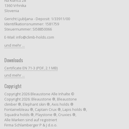
Na Klancu 28
1360 Vrhnika
Slovenia
Gericht Ljubljana - Deposit: 1/33911/00
Identifikationsnummer: 1581759
Steuernummer: SI58850066
E-Mail: info@climb-holds.com
und mehr ...
Downloads
Certificate EN 71-3 (PDF, 2.1 MB)
und mehr ...
Copyright
Copyright 2026 Bleaustone Alle Inhalte ©
Copyright 2026: Bleaustone ®, Bleaustone
climber ®, Elephant skin ®, Axis holds ®
Fontainebleau ®, Captain Crux ®, Lapis holds ®,
Squadra holds ®, Playstone ®, Cruxies ®,
Alle Marken sind auf registriert
Firma Schlamberger P & J d.o.o.