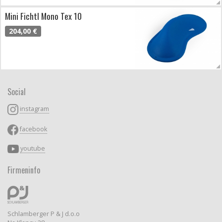
Mini Fichtl Mono Tex 10
204,00 €
Social
instagram
facebook
youtube
Firmeninfo
Schlamberger P & J d.o.o