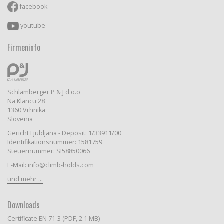
facebook
youtube
Firmeninfo
Schlamberger P & J d.o.o
Na Klancu 28
1360 Vrhnika
Slovenia
Gericht Ljubljana - Deposit: 1/33911/00
Identifikationsnummer: 1581759
Steuernummer: SI58850066
E-Mail: info@climb-holds.com
und mehr ...
Downloads
Certificate EN 71-3 (PDF, 2.1 MB)