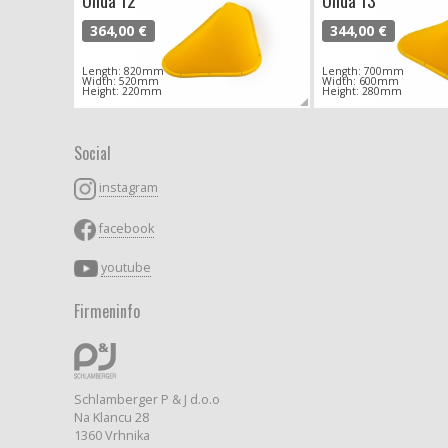
Onda 12
Onda 13
364,00 €
344,00 €
Length: 820mm
Length: 700mm
Width: 520mm
Width: 600mm
Height: 220mm
Height: 280mm
Social
instagram
facebook
youtube
Firmeninfo
Schlamberger P & J d.o.o
Na Klancu 28
1360 Vrhnika