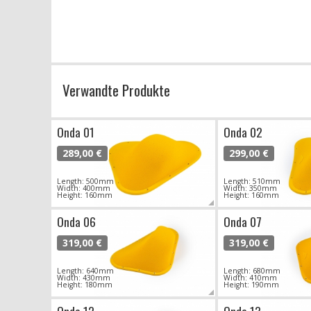
Verwandte Produkte
Onda 01
Onda 02
289,00 €
299,00 €
Length: 500mm
Length: 510mm
Width: 400mm
Width: 350mm
Height: 160mm
Height: 160mm
Onda 06
Onda 07
319,00 €
319,00 €
Length: 640mm
Length: 680mm
Width: 430mm
Width: 410mm
Height: 180mm
Height: 190mm