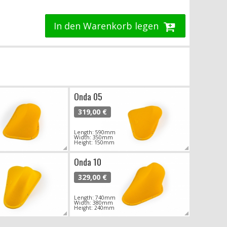
In den Warenkorb legen
Onda 05
319,00 €
Length: 590mm
Width: 350mm
Height: 150mm
Onda 10
329,00 €
Length: 740mm
Width: 380mm
Height: 240mm