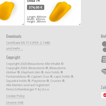
Onda 14
374,00 €
Length: 800mm
Width: 430mm
Height: 280mm
Downloads
Meh
Certificate EN 71-3 (PDF, 2.1 MB)
und mehr ...
Copyright
Copyright 2026 Bleaustone Alle Inhalte ©
Copyright 2026: Bleaustone ®, Bleaustone
climber ®, Elephant skin ®, Axis holds ®
Fontainebleau ®, Captain Crux ®, Lapis holds ®,
Squadra holds ®, Playstone ®, Cruxies ®,
Alle Marken sind auf registriert
Zah
Firma Schlamberger P & J d.o.o.
Cookie Policy
Unsere AGB