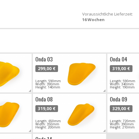
Voraussichtliche Lieferzeit:
16 Wochen
Onda 03
Onda 04
299,00 €
319,00 €
Length: 590mm
Length: 590mm
Width: 390mm
Width: 340mm
Height: 140mm
Height: 190mm
Onda 08
Onda 09
319,00 €
329,00 €
Length: 650mm
Length: 720mm
Width: 350mm
Width: 390mm
Height: 200mm
Height: 210mm