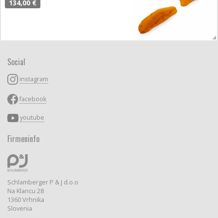
134,00 €
Social
instagram
facebook
youtube
Firmeninfo
Schlamberger P & J d.o.o
Na Klancu 28
1360 Vrhnika
Slovenia