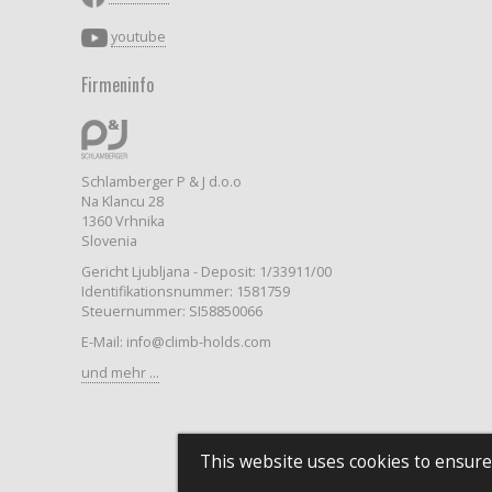
youtube
Firmeninfo
Schlamberger P & J d.o.o
Na Klancu 28
1360 Vrhnika
Slovenia
Gericht Ljubljana - Deposit: 1/33911/00
Identifikationsnummer: 1581759
Steuernummer: SI58850066
E-Mail: info@climb-holds.com
und mehr ...
This website uses cookies to ensure