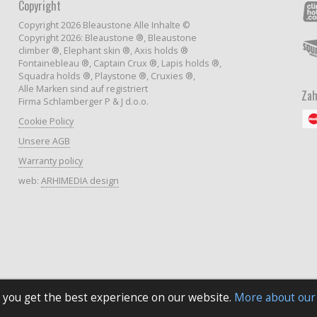
Copyright
Copyright 2026 Bleaustone Alle Inhalte ©
Copyright 2026: Bleaustone ®, Bleaustone
climber ®, Elephant skin ®, Axis holds ®
Fontainebleau ®, Captain Crux ®, Lapis holds ®,
Squadra holds ®, Playstone ®, Cruxies ®,
Alle Marken sind auf registriert
Zah
Firma Schlamberger P & J d.o.o.
Cookie Policy
Unsere AGB
Warranty policy
web:
ARHIMEDIA design
 you get the best experience on our website.
More about our