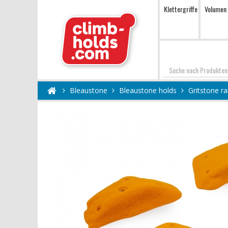
Klettergriffe
Volumen
Suchen
Bleaustone
Bleaustone holds
Gritstone r