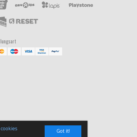
lungsart
 cookies
Got it!