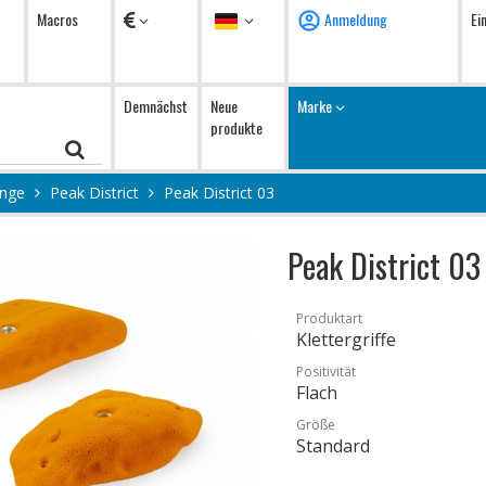
Währung
Sprache
Macros
Anmeldung
Ei
Demnächst
Neue
Marke
produkte
ange
Peak District
Peak District 03
Peak District 03
Produktart
Klettergriffe
Positivität
Flach
Größe
Standard