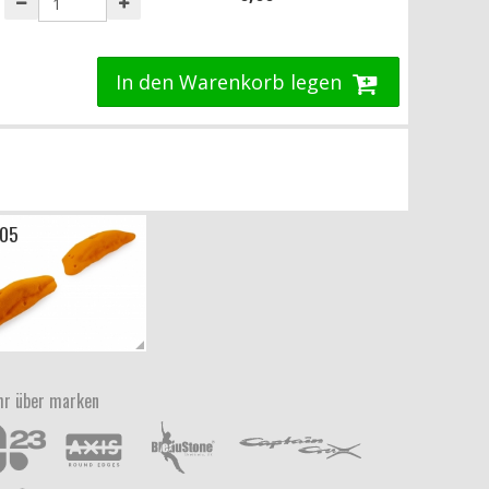
In den Warenkorb legen
 05
r über marken