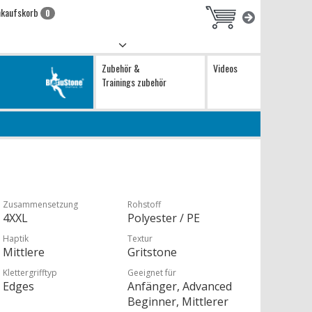
nkaufskorb
0
Zubehör &
Videos
Trainings zubehör
Zusammensetzung
Rohstoff
4XXL
Polyester / PE
Haptik
Textur
Mittlere
Gritstone
Klettergrifftyp
Geeignet für
Edges
Anfänger, Advanced
Beginner, Mittlerer