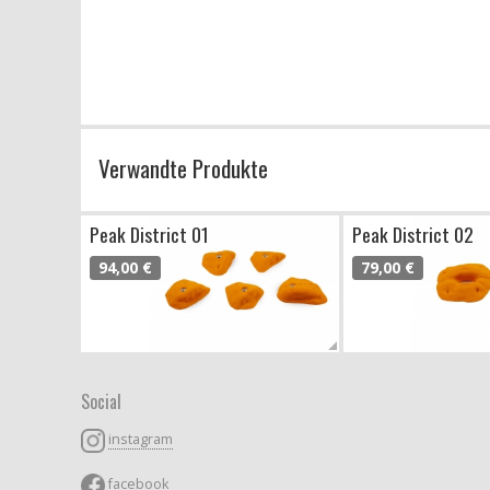
Verwandte Produkte
Peak District 01
Peak District 02
94,00 €
79,00 €
Social
instagram
facebook