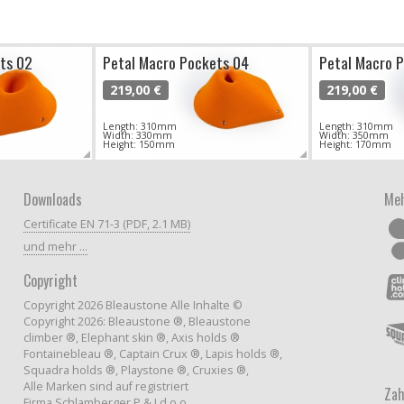
ts 02
Petal Macro Pockets 04
Petal Macro 
219,00 €
219,00 €
Length: 310mm
Length: 310mm
Width: 330mm
Width: 350mm
Height: 150mm
Height: 170mm
Downloads
Meh
Certificate EN 71-3 (PDF, 2.1 MB)
und mehr ...
Copyright
Copyright 2026 Bleaustone Alle Inhalte ©
Copyright 2026: Bleaustone ®, Bleaustone
climber ®, Elephant skin ®, Axis holds ®
Fontainebleau ®, Captain Crux ®, Lapis holds ®,
Squadra holds ®, Playstone ®, Cruxies ®,
Alle Marken sind auf registriert
Zah
Firma Schlamberger P & J d.o.o.