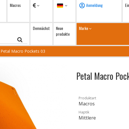
Währung
Sprache
Macros
Anmeldung
Ei
Demnächst
Neue
Marke
produkte
Petal Macro Pockets 03
Petal Macro Poc
Produktart
Macros
Haptik
Mittlere