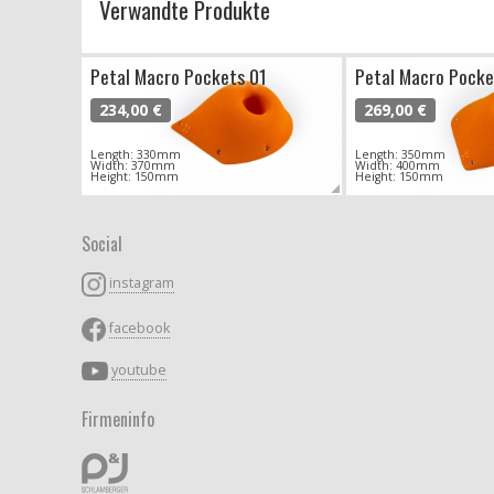
Verwandte Produkte
Petal Macro Pockets 01
Petal Macro Pocke
234,00 €
269,00 €
Length: 330mm
Length: 350mm
Width: 370mm
Width: 400mm
Height: 150mm
Height: 150mm
Social
instagram
facebook
youtube
Firmeninfo