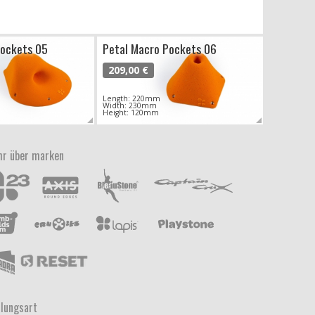
Pockets 05
Petal Macro Pockets 06
209,00 €
Length: 220mm
Width: 230mm
Height: 120mm
r über marken
lungsart