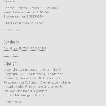
Slovenia
Gericht Ljubljana - Deposit: 1/33911/00
Identifikationsnummer: 1581759
Steuernummer: SI58850066
E-Mail: info@climb-holds.com
und mehr ...
Downloads
Certificate EN 71-3 (PDF, 2.1 MB)
und mehr ...
Copyright
Copyright 2026 Bleaustone Alle Inhalte ©
Copyright 2026: Bleaustone ®, Bleaustone
climber ®, Elephant skin ®, Axis holds ®
Fontainebleau ®, Captain Crux ®, Lapis holds ®,
Squadra holds ®, Playstone ®, Cruxies ®,
Alle Marken sind auf registriert
Firma Schlamberger P & J d.o.o.
Cookie Policy