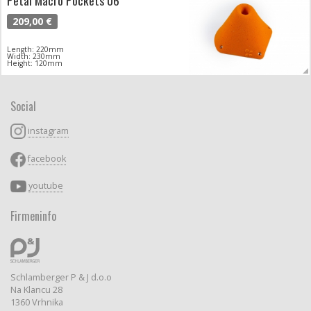
Petal Macro Pockets 06
209,00 €
Length: 220mm
Width: 230mm
Height: 120mm
Social
instagram
facebook
youtube
Firmeninfo
Schlamberger P & J d.o.o
Na Klancu 28
1360 Vrhnika