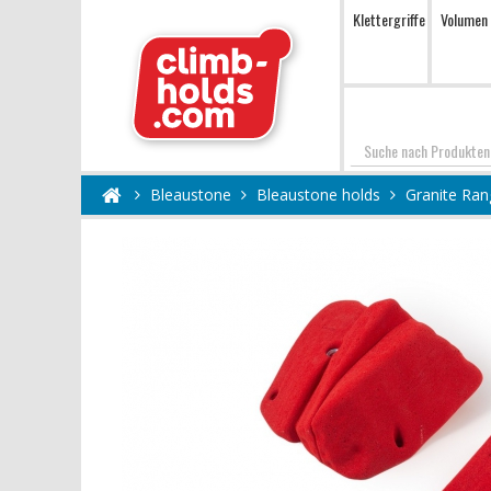
Klettergriffe
Volumen
Suchen
Bleaustone
Bleaustone holds
Granite Ran