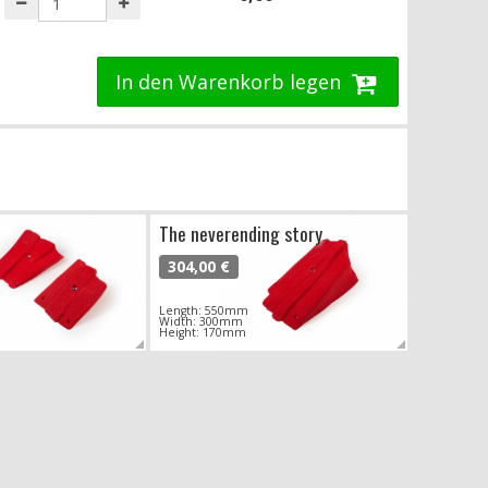
In den Warenkorb legen
The neverending story
304,00 €
Length: 550mm
Width: 300mm
Height: 170mm