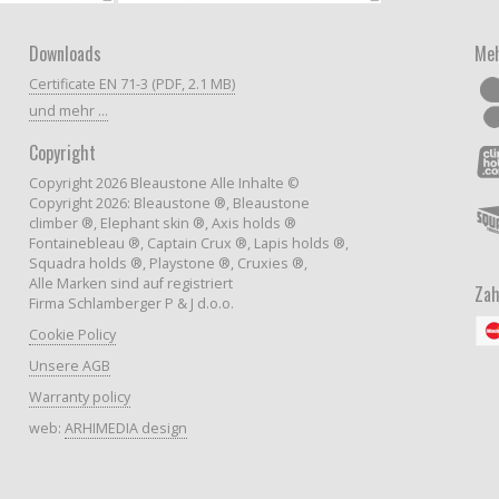
Downloads
Meh
Certificate EN 71-3 (PDF, 2.1 MB)
und mehr ...
Copyright
Copyright 2026 Bleaustone Alle Inhalte ©
Copyright 2026: Bleaustone ®, Bleaustone
climber ®, Elephant skin ®, Axis holds ®
Fontainebleau ®, Captain Crux ®, Lapis holds ®,
Squadra holds ®, Playstone ®, Cruxies ®,
Alle Marken sind auf registriert
Zah
Firma Schlamberger P & J d.o.o.
Cookie Policy
Unsere AGB
Warranty policy
web:
ARHIMEDIA design