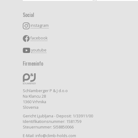
Social
instagram
facebook
youtube
Firmeninfo
Schlamberger P & J d.o.o
Na Klancu 28
1360 Vrhnika
Slovenia
Gericht Ljubljana - Deposit: 1/33911/00
Identifikationsnummer: 1581759
Steuernummer: SI58850066
E-Mail: info@climb-holds.com