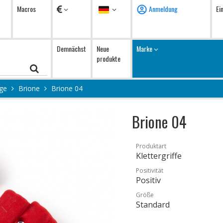
Währung
Sprache
Macros
Anmeldung
Ei
Demnächst
Neue
Marke
produkte
ge
Brione
Brione 04
Brione 04
Produktart
Klettergriffe
Positivität
Positiv
Größe
Standard