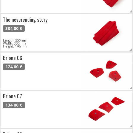
The neverending story
304,00 €
Length: 550mm
Width: 300mm
Height: 170mm
Brione 06
124,00 €
Brione 07
134,00 €