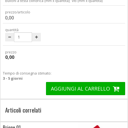
Bulloni a testa cilindrica (mm x quantità);
Viti (mm x quantità)
prezzo/articolo
0,00
quantità
prezzo
0,00
Tempo di consegna stimato:
3 - 5 giorni
AGGIUNGI AL CARRELLO
Articoli correlati
Brione 01