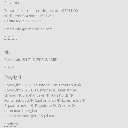
Slovenia
Tribunale in Lubiana - deposito: 1/33911/00
N. di identificazione: 1581759
Partita IVA: SI58850066
Email: info@climb-holds.com
di più ...
File
Certificato EN 71-3 (PDF, 2.1 MB)
di più ...
Copyright
Copyright 2026 Bleaustone Tutti i contenuti ©
Copyright 2026: Bleaustone ®, Bleaustone
climber ®, Elephant skin ®, Axis holds ®
Fontainebleau ®, Captain Crux ®, Lapis holds ®,
Squadra holds ®, Playstone ®, Cruxies ®,
sono marchi registrati
ditta Schlamberger P & J d.o.o.
Cookies