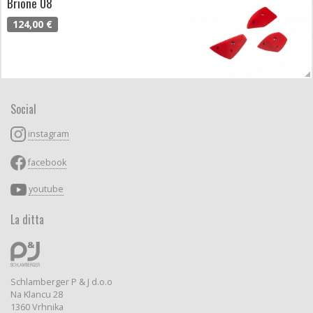
Brione 08
124,00 €
Social
instagram
facebook
youtube
La ditta
Schlamberger P & J d.o.o
Na Klancu 28
1360 Vrhnika