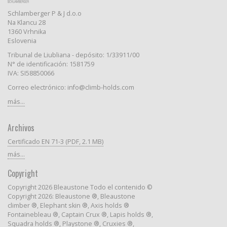
Schlamberger P & J d.o.o
Na Klancu 28
1360 Vrhnika
Eslovenia
Tribunal de Liubliana - depósito: 1/33911/00
N° de identificación: 1581759
IVA: SI58850066
Correo electrónico: info@climb-holds.com
más...
Archivos
Certificado EN 71-3 (PDF, 2.1 MB)
más...
Copyright
Copyright 2026 Bleaustone Todo el contenido ©
Copyright 2026: Bleaustone ®, Bleaustone
climber ®, Elephant skin ®, Axis holds ®
Fontainebleau ®, Captain Crux ®, Lapis holds ®,
Squadra holds ®, Playstone ®, Cruxies ®,