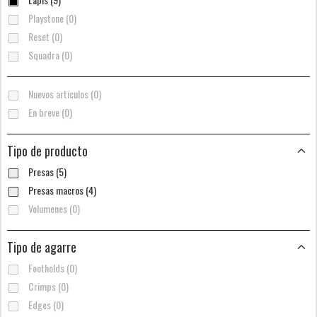
Playstone (0)
Reset (0)
Squadra (0)
Nuevos artículos (0)
En breve (0)
Tipo de producto
Presas (5)
Presas macros (4)
Volumenes (0)
Tipo de agarre
Footholds (0)
Crimps (0)
Edges (0)