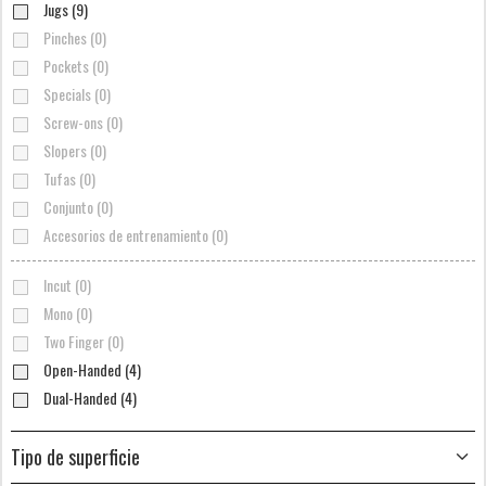
Jugs (9)
Pinches (0)
Pockets (0)
Specials (0)
Screw-ons (0)
Slopers (0)
Tufas (0)
Conjunto (0)
Accesorios de entrenamiento (0)
Incut (0)
Mono (0)
Two Finger (0)
Open-Handed (4)
Dual-Handed (4)
Tipo de superficie