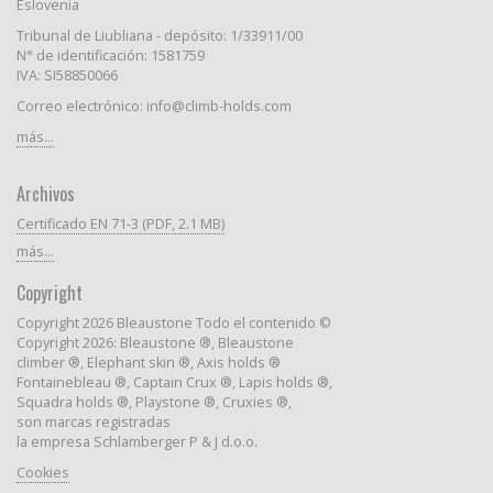
Eslovenia
Tribunal de Liubliana - depósito: 1/33911/00
N° de identificación: 1581759
IVA: SI58850066
Correo electrónico: info@climb-holds.com
más...
Archivos
Certificado EN 71-3 (PDF, 2.1 MB)
más...
Copyright
Copyright 2026 Bleaustone Todo el contenido ©
Copyright 2026: Bleaustone ®, Bleaustone
climber ®, Elephant skin ®, Axis holds ®
Fontainebleau ®, Captain Crux ®, Lapis holds ®,
Squadra holds ®, Playstone ®, Cruxies ®,
son marcas registradas
la empresa Schlamberger P & J d.o.o.
Cookies