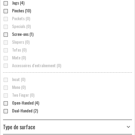
Jugs (4)
Pinches (10)
Pockets (0)
Specials (0)
Screw-ons (1)
Slopers (0)
Tufas (0)
Mixte (0)
Accessoires d'entraînement (0)
Incut (0)
Mono (0)
Two Finger (0)
Open-Handed (4)
Dual-Handed (2)
Type de surface