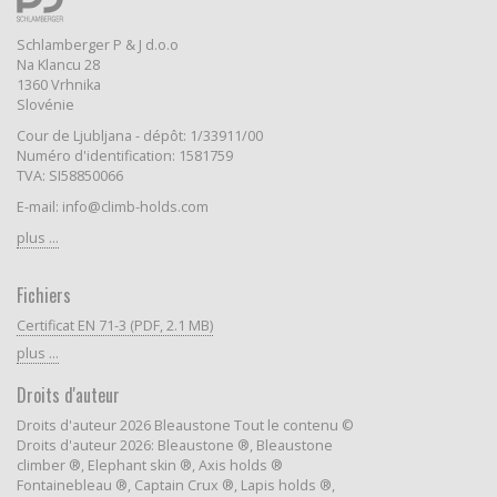
Schlamberger P & J d.o.o
Na Klancu 28
1360 Vrhnika
Slovénie
Cour de Ljubljana - dépôt: 1/33911/00
Numéro d'identification: 1581759
TVA: SI58850066
E-mail: info@climb-holds.com
plus ...
Fichiers
Certificat EN 71-3 (PDF, 2.1 MB)
plus ...
Droits d'auteur
Droits d'auteur 2026 Bleaustone Tout le contenu ©
Droits d'auteur 2026: Bleaustone ®, Bleaustone
climber ®, Elephant skin ®, Axis holds ®
Fontainebleau ®, Captain Crux ®, Lapis holds ®,