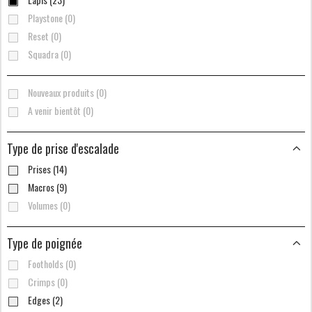
Playstone (0)
Reset (0)
Squadra (0)
Nouveaux produits (0)
A venir bientôt (0)
Type de prise d'escalade
Prises (14)
Macros (9)
Volumes (0)
Type de poignée
Footholds (0)
Crimps (0)
Edges (2)